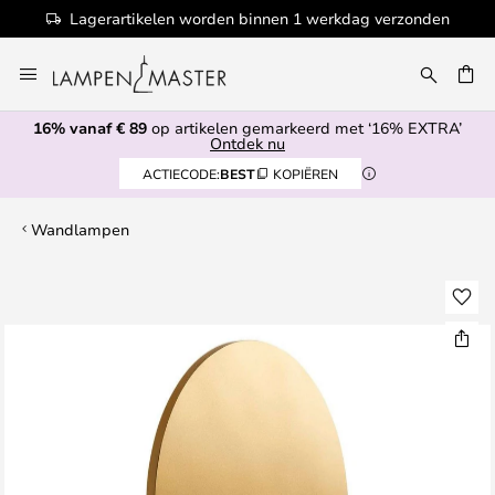
Lagerartikelen worden binnen 1 werkdag verzonden
Ga
naar
EN
de
16% vanaf € 89
op artikelen gemarkeerd met ‘16% EXTRA’
inhoud
Ontdek nu
ACTIECODE:
BEST
KOPIËREN
Wandlampen
Ga
naar
het
einde
van
de
afbeeldingen-
gallerij