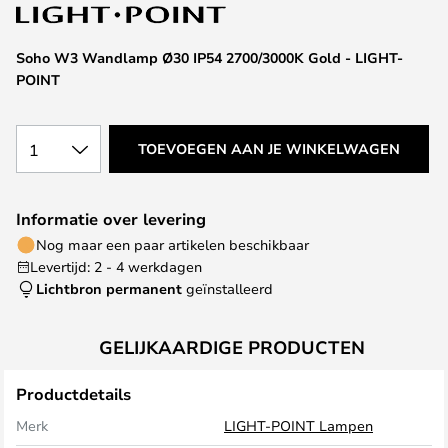
van
de
afbeeldingen-
Soho W3 Wandlamp Ø30 IP54 2700/3000K Gold - LIGHT-
gallerij
POINT
1
TOEVOEGEN AAN JE WINKELWAGEN
Informatie over levering
Nog maar een paar artikelen beschikbaar
Levertijd: 2 - 4 werkdagen
Lichtbron permanent
geïnstalleerd
GELIJKAARDIGE PRODUCTEN
Productdetails
Merk
LIGHT-POINT Lampen