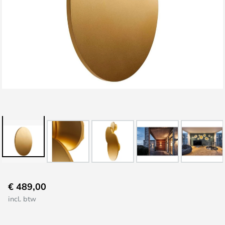
Ga
€ 489,00
naar
incl. btw
het
begin