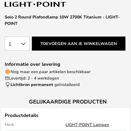
van
de
afbeeldingen-
Solo 2 Round Plafondlamp 10W 2700K Titanium - LIGHT-
gallerij
POINT
1
TOEVOEGEN AAN JE WINKELWAGEN
Informatie over levering
Nog maar een paar artikelen beschikbaar
Levertijd: 2 - 4 werkdagen
Lichtbron permanent
geïnstalleerd
GELIJKAARDIGE PRODUCTEN
Productdetails
Merk
LIGHT-POINT Lampen