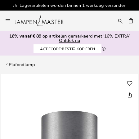
Lagerartikelen worden binnen 1 werkdag verzonden
Ga
naar
EN
de
16% vanaf € 89
op artikelen gemarkeerd met ‘16% EXTRA’
inhoud
Ontdek nu
ACTIECODE:
BEST
KOPIËREN
Plafondlamp
Ga
naar
het
einde
van
de
afbeeldingen-
gallerij