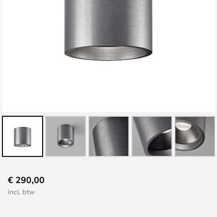
Ga
€ 290,00
naar
incl. btw
het
begin