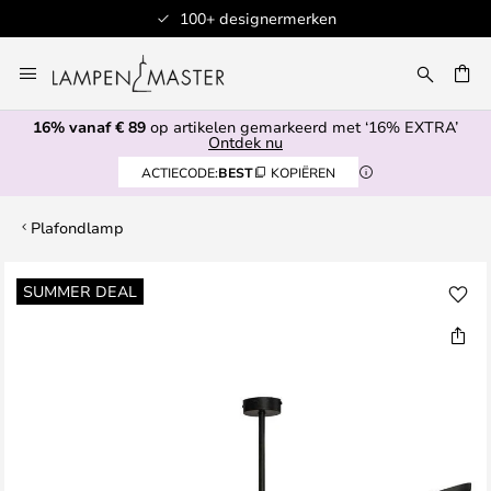
100+ designermerken
Ga
naar
EN
de
16% vanaf € 89
op artikelen gemarkeerd met ‘16% EXTRA’
inhoud
Ontdek nu
ACTIECODE:
BEST
KOPIËREN
Plafondlamp
Ga
SUMMER DEAL
naar
het
einde
van
de
afbeeldingen-
gallerij