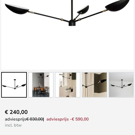
Ga
€ 240,00
naar
adviesprijs -€ 590,00
adviesprijs
€ 830,00
het
incl. btw
begin