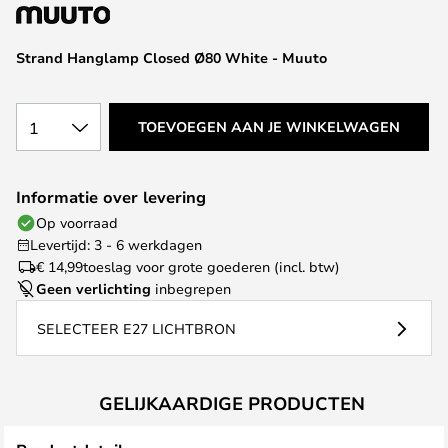
van
de
afbeeldingen-
Strand Hanglamp Closed Ø80 White - Muuto
gallerij
1
TOEVOEGEN AAN JE WINKELWAGEN
Informatie over levering
Op voorraad
Levertijd: 3 - 6 werkdagen
€ 14,99
toeslag voor grote goederen (incl. btw)
Geen verlichting
inbegrepen
SELECTEER E27 LICHTBRON
GELIJKAARDIGE PRODUCTEN