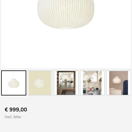
Ga
€ 999,00
naar
incl. btw
het
begin