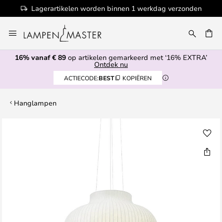
Lagerartikelen worden binnen 1 werkdag verzonden
Ga
naar
EN
de
16% vanaf € 89
op artikelen gemarkeerd met ‘16% EXTRA’
inhoud
Ontdek nu
ACTIECODE:
BEST
KOPIËREN
Hanglampen
Ga
naar
het
einde
van
de
afbeeldingen-
gallerij