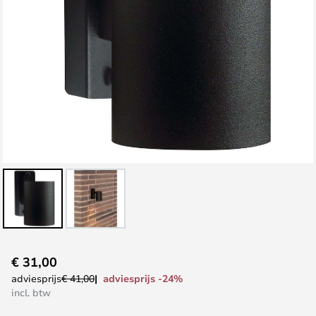
Ga
€ 31,00
naar
adviesprijs -24%
adviesprijs
€ 41,00
het
incl. btw
begin