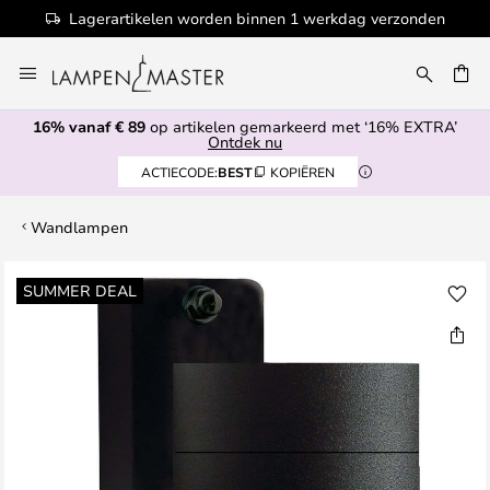
Lagerartikelen worden binnen 1 werkdag verzonden
Ga
naar
EN
de
16% vanaf € 89
op artikelen gemarkeerd met ‘16% EXTRA’
inhoud
Ontdek nu
ACTIECODE:
BEST
KOPIËREN
Wandlampen
Ga
SUMMER DEAL
naar
het
einde
van
de
afbeeldingen-
gallerij