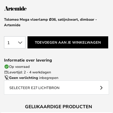
van
de
afbeeldingen-
Tolomeo Mega vloerlamp Ø36, satijn/zwart, dimbaar -
gallerij
Artemide
1
TOEVOEGEN AAN JE WINKELWAGEN
Informatie over levering
Op voorraad
Levertijd: 2 - 4 werkdagen
Geen verlichting
inbegrepen
SELECTEER E27 LICHTBRON
GELIJKAARDIGE PRODUCTEN