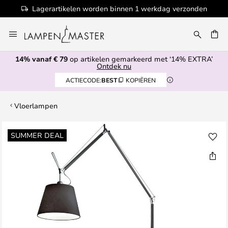
Lagerartikelen worden binnen 1 werkdag verzonden
Ga
naar
EN
de
14% vanaf € 79
op artikelen gemarkeerd met ‘14% EXTRA’
inhoud
Ontdek nu
ACTIECODE:
BEST
KOPIËREN
Vloerlampen
Ga
SUMMER DEAL
naar
het
einde
van
de
afbeeldingen-
gallerij