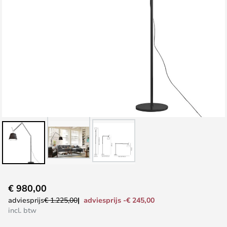
Ga
€ 980,00
naar
adviesprijs -€ 245,00
adviesprijs
€ 1.225,00
het
incl. btw
begin