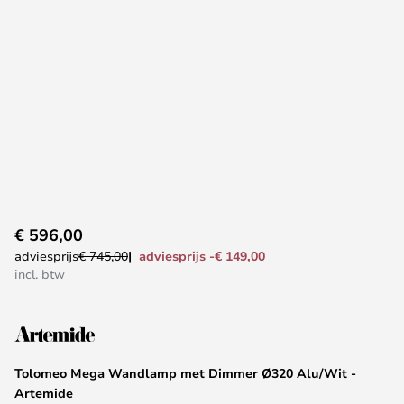
Ga
€ 596,00
naar
adviesprijs -€ 149,00
adviesprijs
€ 745,00
het
incl. btw
begin
van
de
afbeeldingen-
Tolomeo Mega Wandlamp met Dimmer Ø320 Alu/Wit -
gallerij
Artemide