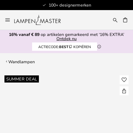
100+ designermerken
Ga
naar
EN
de
16% vanaf € 89
op artikelen gemarkeerd met ‘16% EXTRA’
inhoud
Ontdek nu
ACTIECODE:
BEST
KOPIËREN
Wandlampen
Ga
SUMMER DEAL
naar
het
einde
van
de
afbeeldingen-
gallerij