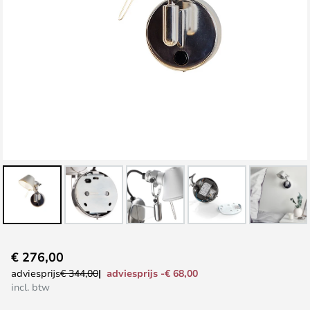
Ga
€ 276,00
naar
adviesprijs -€ 68,00
adviesprijs
€ 344,00
het
incl. btw
begin