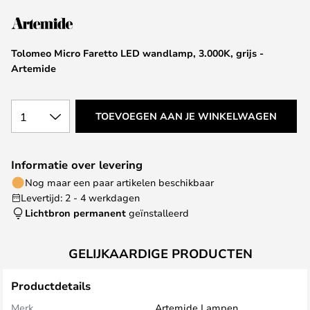
van
de
afbeeldingen-
Tolomeo Micro Faretto LED wandlamp, 3.000K, grijs -
gallerij
Artemide
1
TOEVOEGEN AAN JE WINKELWAGEN
Informatie over levering
Nog maar een paar artikelen beschikbaar
Levertijd: 2 - 4 werkdagen
Lichtbron permanent
geïnstalleerd
GELIJKAARDIGE PRODUCTEN
Productdetails
Merk
Artemide Lampen