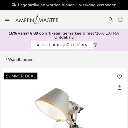
Lagerartikelen worden binnen 1 werkdag verzonden
Ga
naar
EN
de
16% vanaf € 89
op artikelen gemarkeerd met ‘16% EXTRA’
inhoud
Ontdek nu
ACTIECODE:
BEST
KOPIËREN
Wandlampen
Ga
SUMMER DEAL
naar
het
einde
van
de
afbeeldingen-
gallerij