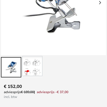
Ga
€ 152,00
naar
adviesprijs -€ 37,00
adviesprijs
€ 189,00
het
incl. btw
begin
van