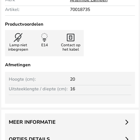
Artikel:
70018735
Productvoordelen
Lamp niet
E14
Contact op
inbegrepen
het kabel
Afmetingen
Hoogte (cm):
20
Uitsteeklengte / diepte (cm):
16
MEER INFORMATIE
OPTIES DETAILS