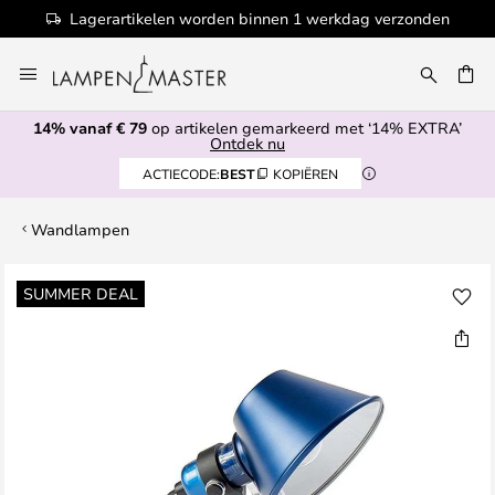
Lagerartikelen worden binnen 1 werkdag verzonden
Ga
naar
EN
de
14% vanaf € 79
op artikelen gemarkeerd met ‘14% EXTRA’
inhoud
Ontdek nu
ACTIECODE:
BEST
KOPIËREN
Wandlampen
Ga
SUMMER DEAL
naar
het
einde
van
de
afbeeldingen-
gallerij