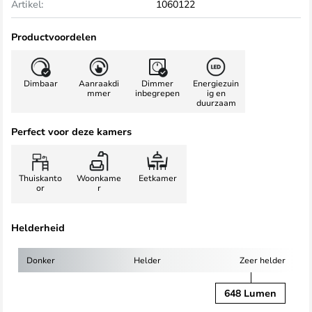
Artikel:
1060122
Productvoordelen
Dimbaar
Aanraakdi
Dimmer
Energiezuin
mmer
inbegrepen
ig en
duurzaam
Perfect voor deze kamers
Thuiskanto
Woonkame
Eetkamer
or
r
Helderheid
Donker
Helder
Zeer helder
648 Lumen