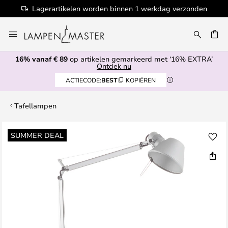
Lagerartikelen worden binnen 1 werkdag verzonden
Ga
naar
EN
de
16% vanaf € 89
op artikelen gemarkeerd met ‘16% EXTRA’
inhoud
Ontdek nu
ACTIECODE:
BEST
KOPIËREN
Tafellampen
Ga
SUMMER DEAL
naar
het
einde
van
de
afbeeldingen-
gallerij