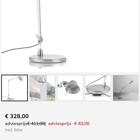
Ga
€ 328,00
naar
adviesprijs -€ 83,00
adviesprijs
€ 411,00
het
incl. btw
begin