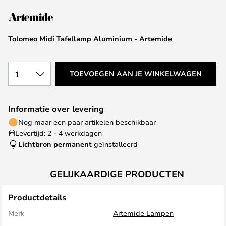
van
de
afbeeldingen-
Tolomeo Midi Tafellamp Aluminium - Artemide
gallerij
1
TOEVOEGEN AAN JE WINKELWAGEN
Informatie over levering
Nog maar een paar artikelen beschikbaar
Levertijd: 2 - 4 werkdagen
Lichtbron permanent
geïnstalleerd
GELIJKAARDIGE PRODUCTEN
Productdetails
Merk
Artemide Lampen