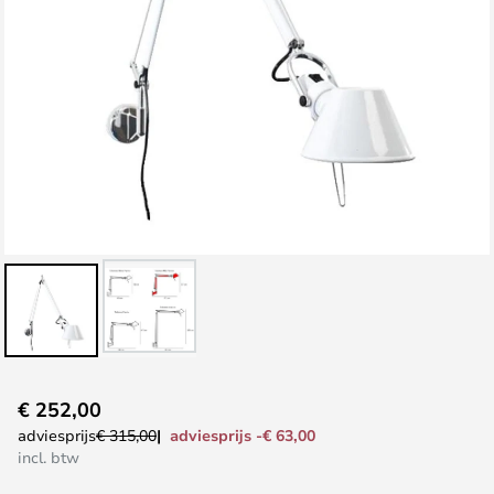
Ga
€ 252,00
naar
adviesprijs -€ 63,00
adviesprijs
€ 315,00
het
incl. btw
begin