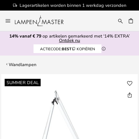
Lagerartikelen worden binnen 1 werkdag verzonden
Ga
naar
EN
de
14% vanaf € 79
op artikelen gemarkeerd met ‘14% EXTRA’
inhoud
Ontdek nu
ACTIECODE:
BEST
KOPIËREN
Wandlampen
Ga
SUMMER DEAL
naar
het
einde
van
de
afbeeldingen-
gallerij