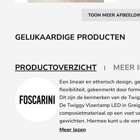
TOON MEER AFBEELDI
Ga
naar
GELIJKAARDIGE PRODUCTEN
het
begin
van
de
PRODUCTOVERZICHT
MEER 
afbeeldingen-
gallerij
Een lineair en etherisch design, 
flexibiliteit, gekenmerkt door forme
Dit zijn de kenmerken van de Twig
De Twiggy Vloerlamp LED in Grei
composietmateriaal op een voet va
gewichten. Hiermee kunt u de vorm 
aanpassen maar ook de esthetische
Meer lezen
verlichte ruimte. De lamp is voorz