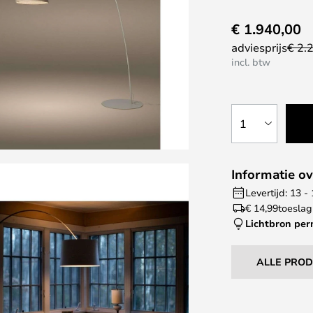
€ 1.940,00
adviesprijs
€ 2.
incl. btw
1
Informatie ov
Levertijd: 13 
€ 14,99
toeslag
Lichtbron pe
ALLE PRO