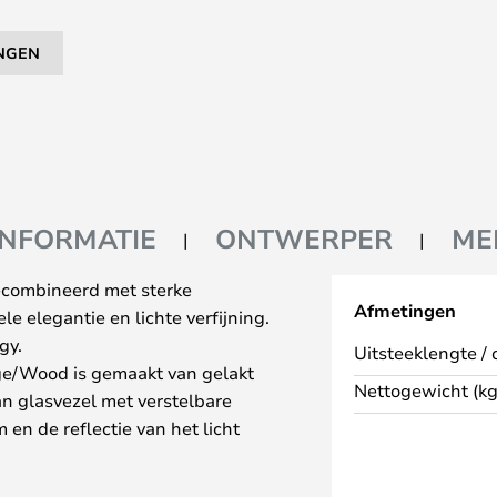
NGEN
INFORMATIE
ONTWERPER
ME
gecombineerd met sterke
Afmetingen
le elegantie en lichte verfijning.
gy.
Uitsteeklengte / 
ge/Wood is gemaakt van gelakt
Nettogewicht (kg
n glasvezel met verstelbare
en de reflectie van het licht
 uitstraling van de lampen in de
ien van een dimmer.