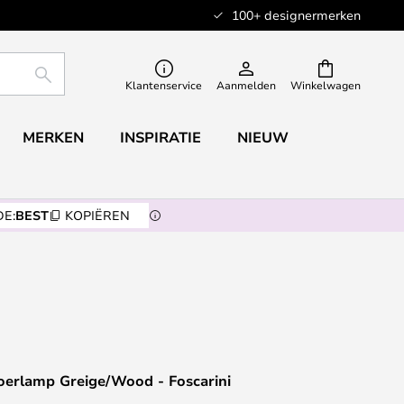
100+ designermerken
ZOEKEN
Klantenservice
Aanmelden
Winkelwagen
MERKEN
INSPIRATIE
NIEUW
E:
BEST
KOPIËREN
oerlamp Greige/Wood - Foscarini