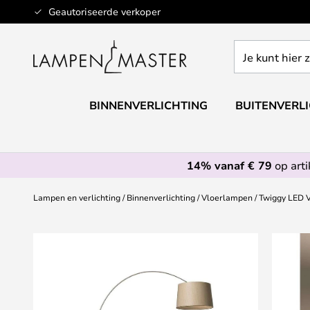
Ga
Geautoriseerde verkoper
naar
de
Je
inhoud
kunt
hier
zoeken
BINNENVERLICHTING
BUITENVERL
in
de
webwinkel
14% vanaf € 79
op art
Lampen en verlichting
Binnenverlichting
Vloerlampen
Twiggy LED V
Ga
naar
het
einde