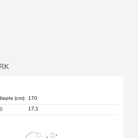
RK
diepte (cm):
170
):
17,1