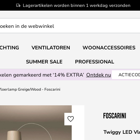
Lagerartikelen worden binnen 1 werkdag verzonden
ICHTING
VENTILATOREN
WOONACCESSOIRES
SUMMER SALE
PROFESSIONAL
ikelen gemarkeerd met ‘14% EXTRA’
Ontdek nu
ACTIECOD
loerlamp Greige/Wood - Foscarini
Twiggy LED Vl