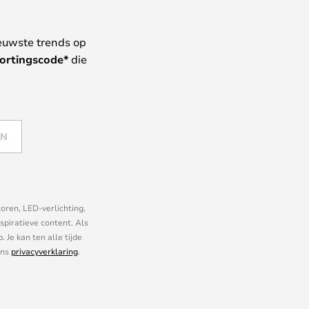
euwste trends op
ortingscode*
die
EN
oren, LED-verlichting,
piratieve content. Als
Je kan ten alle tijde
ons
privacyverklaring
.