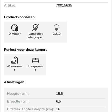
Artikel:
70015635
Productvoordelen
Dimbaar
Lamp niet
GU10
inbegrepen
Perfect voor deze kamers
Woonkame
Slaapkame
r
r
Afmetingen
Hoogte (cm):
15,5
Breedte (cm):
6,5
Uitsteeklengte / diepte (cm):
16