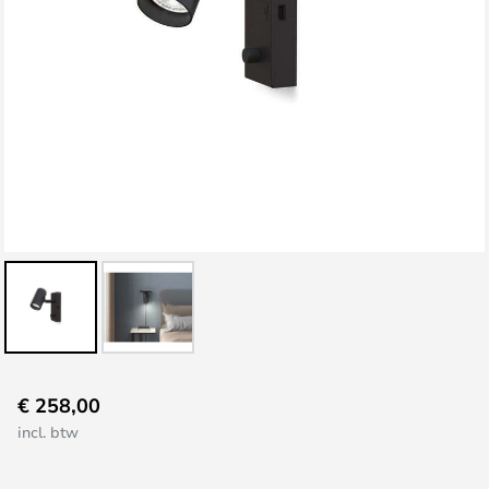
Ga
€ 258,00
naar
incl. btw
het
begin