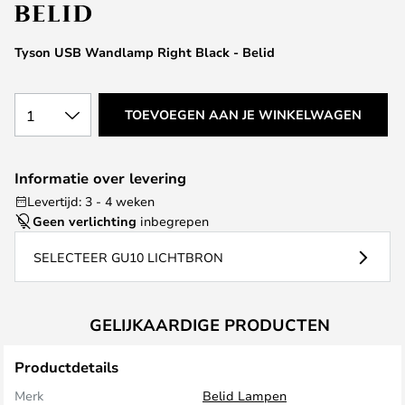
van
de
afbeeldingen-
Tyson USB Wandlamp Right Black - Belid
gallerij
1
TOEVOEGEN AAN JE WINKELWAGEN
Informatie over levering
Levertijd: 3 - 4 weken
Geen verlichting
inbegrepen
SELECTEER GU10 LICHTBRON
GELIJKAARDIGE PRODUCTEN
Productdetails
Merk
Belid Lampen