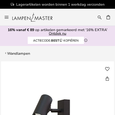
Lagerartikelen worden binnen 1 werkdag verzonden
Ga
naar
EN
de
16% vanaf € 89
op artikelen gemarkeerd met ‘16% EXTRA’
inhoud
Ontdek nu
ACTIECODE:
BEST
KOPIËREN
Wandlampen
Ga
naar
het
einde
van
de
afbeeldingen-
gallerij