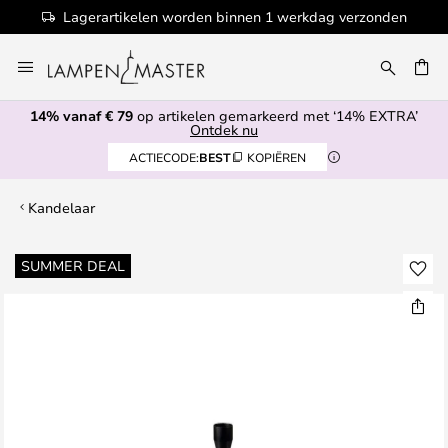
Lagerartikelen worden binnen 1 werkdag verzonden
Ga
naar
EN
de
14% vanaf € 79
op artikelen gemarkeerd met ‘14% EXTRA’
inhoud
Ontdek nu
ACTIECODE:
BEST
KOPIËREN
Kandelaar
Ga
SUMMER DEAL
naar
het
einde
van
de
afbeeldingen-
gallerij