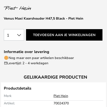
van
de
afbeeldingen-
Venus Maxi Kaarshouder H47,5 Black - Piet Hein
gallerij
1
TOEVOEGEN AAN JE WINKELWAGEN
Informatie over levering
Nog maar een paar artikelen beschikbaar
Levertijd: 2 - 4 werkdagen
GELIJKAARDIGE PRODUCTEN
Productdetails
Merk
Piet Hein
Artikel:
70024370