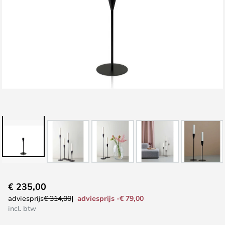
Ga
€ 235,00
naar
adviesprijs -€ 79,00
adviesprijs
€ 314,00
het
incl. btw
begin