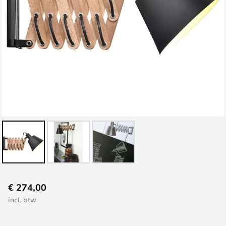
Ga
€ 274,00
naar
incl. btw
het
begin