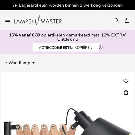
Lagerartikelen worden binnen 1 werkdag verzonden
Ga
naar
EN
de
16% vanaf € 89
op artikelen gemarkeerd met ‘16% EXTRA’
inhoud
Ontdek nu
ACTIECODE:
BEST
KOPIËREN
Wandlampen
Ga
naar
het
einde
van
de
afbeeldingen-
gallerij