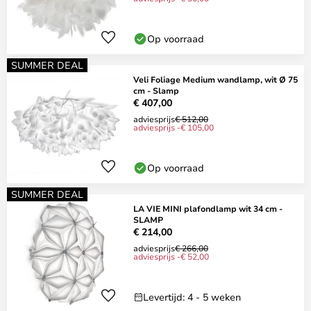
Op voorraad
SUMMER DEAL
Veli Foliage Medium wandlamp, wit Ø 75
cm - Slamp
€ 407,00
adviesprijs
€ 512,00
adviesprijs -€ 105,00
Op voorraad
SUMMER DEAL
LA VIE MINI plafondlamp wit 34 cm -
SLAMP
€ 214,00
adviesprijs
€ 266,00
adviesprijs -€ 52,00
Levertijd: 4 - 5 weken