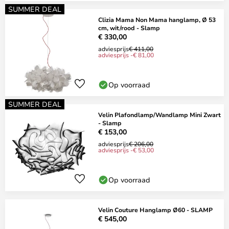
SUMMER DEAL
Clizia Mama Non Mama hanglamp, Ø 53
cm, wit/rood - Slamp
€ 330,00
adviesprijs
€ 411,00
adviesprijs -€ 81,00
Op voorraad
SUMMER DEAL
Velin Plafondlamp/Wandlamp Mini Zwart
- Slamp
€ 153,00
adviesprijs
€ 206,00
adviesprijs -€ 53,00
Op voorraad
Velin Couture Hanglamp Ø60 - SLAMP
€ 545,00