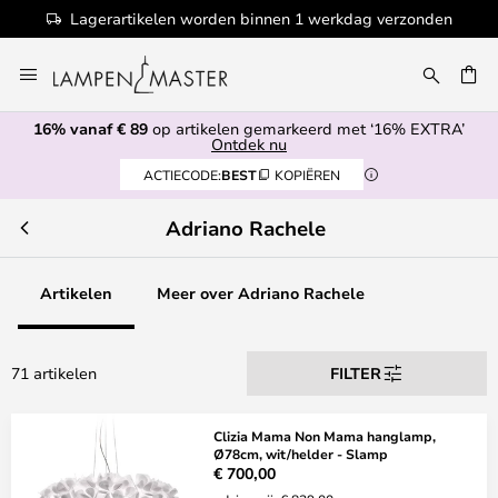
en
100+ designermerken
Ga
naar
EN
de
16% vanaf € 89
op artikelen gemarkeerd met ‘16% EXTRA’
inhoud
Ontdek nu
ACTIECODE:
BEST
KOPIËREN
Adriano Rachele
Artikelen
Meer over Adriano Rachele
71 artikelen
FILTER
Clizia Mama Non Mama hanglamp,
Ø78cm, wit/helder - Slamp
€ 700,00