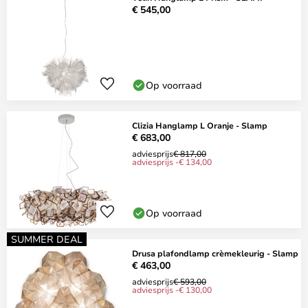
€ 545,00
Op voorraad
Clizia Hanglamp L Oranje - Slamp
€ 683,00
adviesprijs
€ 817,00
adviesprijs -€ 134,00
Op voorraad
SUMMER DEAL
Drusa plafondlamp crèmekleurig - Slamp
€ 463,00
adviesprijs
€ 593,00
adviesprijs -€ 130,00