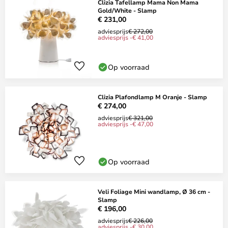
Clizia Tafellamp Mama Non Mama
Gold/White - Slamp
€ 231,00
adviesprijs
€ 272,00
adviesprijs -€ 41,00
Op voorraad
Clizia Plafondlamp M Oranje - Slamp
€ 274,00
adviesprijs
€ 321,00
adviesprijs -€ 47,00
Op voorraad
Veli Foliage Mini wandlamp, Ø 36 cm -
Slamp
€ 196,00
adviesprijs
€ 226,00
adviesprijs -€ 30,00