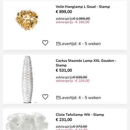
Velin Hanglamp L Goud - Slamp
€ 899,00
adviesprijs
€ 1.065,00
adviesprijs -€ 166,00
Levertijd: 4 - 5 weken
Cactus Staande Lamp XXL Gouden -
Slamp
€ 531,00
adviesprijs
€ 635,00
adviesprijs -€ 104,00
Levertijd: 4 - 5 weken
Clizia Tafellamp Wit - Slamp
€ 231,00
adviesprijs
€ 272,00
adviesprijs -€ 41,00