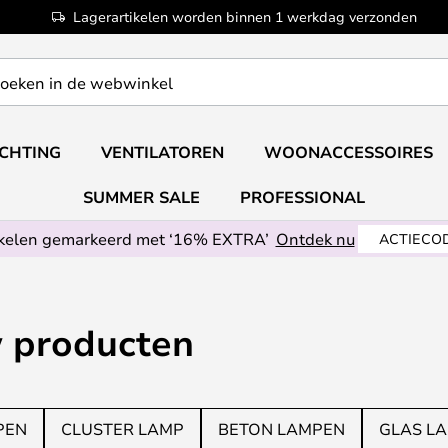
Lagerartikelen worden binnen 1 werkdag verzonden
ICHTING
VENTILATOREN
WOONACCESSOIRES
SUMMER SALE
PROFESSIONAL
ikelen gemarkeerd met ‘16% EXTRA’
Ontdek nu
ACTIECOD
w producten
PEN
CLUSTER LAMP
BETON LAMPEN
GLAS L