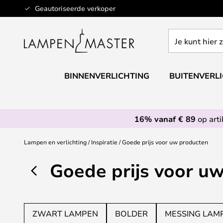
Ga
Geautoriseerde verkoper
naar
de
Je
inhoud
kunt
hier
zoeken
BINNENVERLICHTING
BUITENVERL
in
de
webwinkel
16% vanaf € 89
op art
Lampen en verlichting
Inspiratie
Goede prijs voor uw producten
Goede prijs voor u
ZWART LAMPEN
BOLDER
MESSING LAM