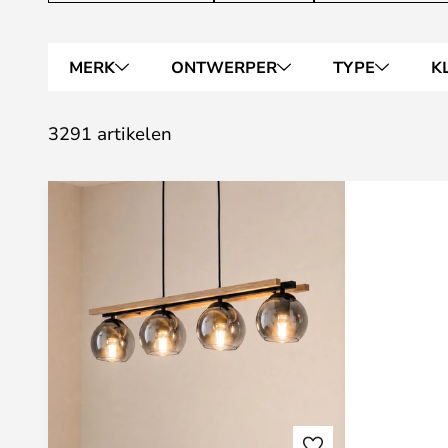
MERK
ONTWERPER
TYPE
K
3291 artikelen