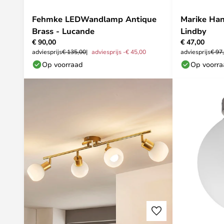
Fehmke LEDWandlamp Antique
Marike Ha
Brass - Lucande
Lindby
€ 90,00
€ 47,00
adviesprijs
€ 135,00
adviesprijs -€ 45,00
adviesprijs
€ 97
Op voorraad
Op voorr