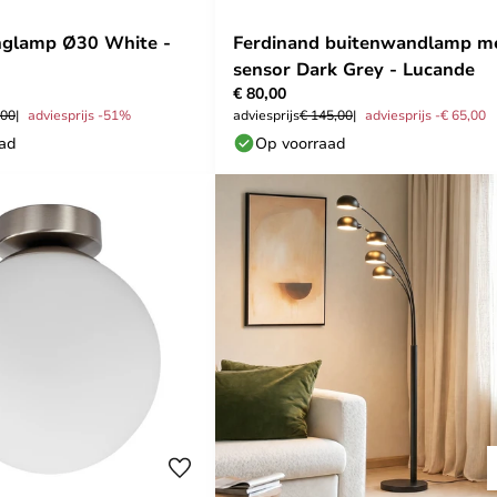
nglamp Ø30 White -
Ferdinand buitenwandlamp m
sensor Dark Grey - Lucande
€ 80,00
,00
adviesprijs -51%
adviesprijs
€ 145,00
adviesprijs -€ 65,00
aad
Op voorraad