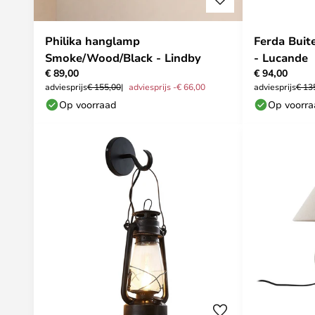
Philika hanglamp
Ferda Buit
Smoke/Wood/Black - Lindby
- Lucande
€ 89,00
€ 94,00
adviesprijs
€ 155,00
adviesprijs -€ 66,00
adviesprijs
€ 13
Op voorraad
Op voorr