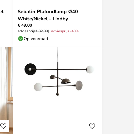
et
Sebatin Plafondlamp Ø40
White/Nickel - Lindby
€ 49,00
adviesprijs
€ 82,00
adviesprijs -40%
Op voorraad