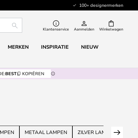
100+ designermerken
ZOEKEN
Klantenservice
Aanmelden
Winkelwagen
MERKEN
INSPIRATIE
NIEUW
E:
BEST
KOPIËREN
AMPEN
METAAL LAMPEN
ZILVER LAMPEN
TRA