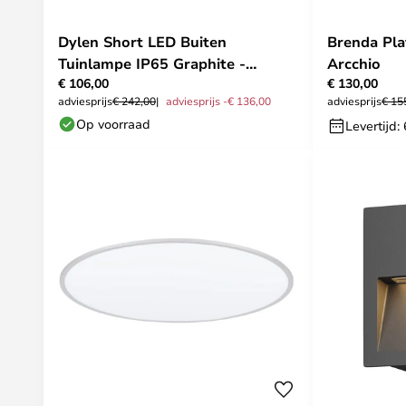
Dylen Short LED Buiten
Brenda Pl
Tuinlampe IP65 Graphite -
Arcchio
€ 106,00
€ 130,00
Lucande
adviesprijs
€ 242,00
adviesprijs -€ 136,00
adviesprijs
€ 15
Op voorraad
Levertijd: