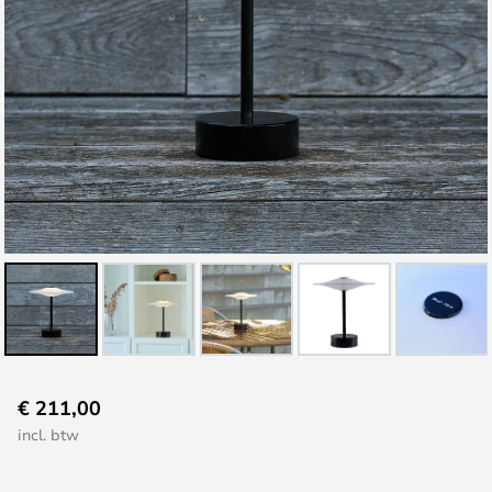
Ga
€ 211,00
naar
incl. btw
het
begin