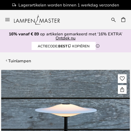
Lagerartikelen worden binnen 1 werkdag verzonden
Ga
naar
EN
de
16% vanaf € 89
op artikelen gemarkeerd met ‘16% EXTRA’
inhoud
Ontdek nu
ACTIECODE:
BEST
KOPIËREN
Tuinlampen
Ga
naar
het
einde
van
de
afbeeldingen-
gallerij