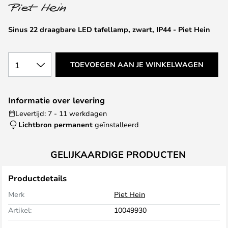
van
de
afbeeldingen-
Sinus 22 draagbare LED tafellamp, zwart, IP44 - Piet Hein
gallerij
1
TOEVOEGEN AAN JE WINKELWAGEN
Informatie over levering
Levertijd: 7 - 11 werkdagen
Lichtbron permanent
geïnstalleerd
GELIJKAARDIGE PRODUCTEN
Productdetails
Merk
Piet Hein
Artikel:
10049930