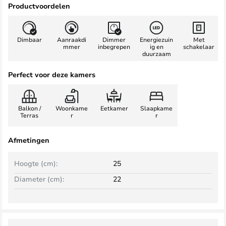
Productvoordelen
Dimbaar
Aanraakdi
Dimmer
Energiezuin
Met
mmer
inbegrepen
ig en
schakelaar
duurzaam
Perfect voor deze kamers
Balkon /
Woonkame
Eetkamer
Slaapkame
Terras
r
r
Afmetingen
Hoogte (cm):
25
Diameter (cm):
22