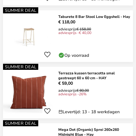
SUMMER DEAL
Taburete 8 Bar Stool Low Eggshell - Hay
€ 118,00
adviesprijs
€ 158,00
adviesprijs -€ 40,00
Op voorraad
SUMMER DEAL
Terrazza kussen terracotta smal
gestreept 60 x 60 cm - HAY
€ 59,00
adviesprijs
€ 80,00
adviesprijs -26%
Levertijd: 13 - 18 werkdagen
SUMMER DEAL
Mega Dot (Organic) Sprei 260x260
Midnight Blue - Hay