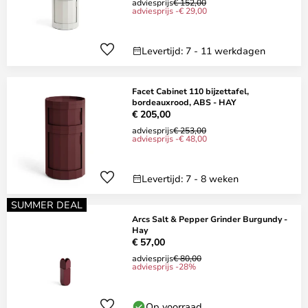
adviesprijs
€ 152,00
adviesprijs -€ 29,00
Levertijd: 7 - 11 werkdagen
Facet Cabinet 110 bijzettafel,
bordeauxrood, ABS - HAY
€ 205,00
adviesprijs
€ 253,00
adviesprijs -€ 48,00
Levertijd: 7 - 8 weken
SUMMER DEAL
Arcs Salt & Pepper Grinder Burgundy -
Hay
€ 57,00
adviesprijs
€ 80,00
adviesprijs -28%
Op voorraad