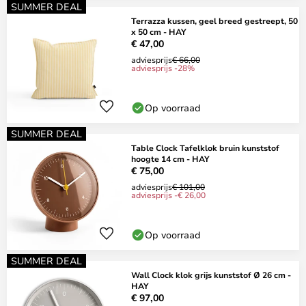
SUMMER DEAL
Terrazza kussen, geel breed gestreept, 50
x 50 cm - HAY
€ 47,00
adviesprijs
€ 66,00
adviesprijs -28%
Op voorraad
SUMMER DEAL
Table Clock Tafelklok bruin kunststof
hoogte 14 cm - HAY
€ 75,00
adviesprijs
€ 101,00
adviesprijs -€ 26,00
Op voorraad
SUMMER DEAL
Wall Clock klok grijs kunststof Ø 26 cm -
HAY
€ 97,00