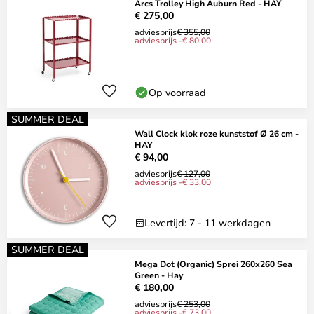
Arcs Trolley High Auburn Red - HAY
€ 275,00
adviesprijs
€ 355,00
adviesprijs -€ 80,00
Op voorraad
SUMMER DEAL
Wall Clock klok roze kunststof Ø 26 cm -
HAY
€ 94,00
adviesprijs
€ 127,00
adviesprijs -€ 33,00
Levertijd: 7 - 11 werkdagen
SUMMER DEAL
Mega Dot (Organic) Sprei 260x260 Sea
Green - Hay
€ 180,00
adviesprijs
€ 253,00
adviesprijs -€ 73,00