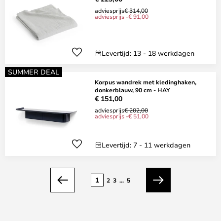
adviesprijs
€ 314,00
adviesprijs -€ 91,00
Levertijd: 13 - 18 werkdagen
SUMMER DEAL
Korpus wandrek met kledinghaken,
donkerblauw, 90 cm - HAY
€ 151,00
adviesprijs
€ 202,00
adviesprijs -€ 51,00
Levertijd: 7 - 11 werkdagen
Pagina
1
2
3
...
5
Vorige
Volgende