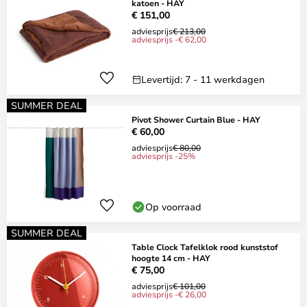
katoen - HAY
€ 151,00
adviesprijs
€ 213,00
adviesprijs -€ 62,00
Levertijd: 7 - 11 werkdagen
SUMMER DEAL
Pivot Shower Curtain Blue - HAY
€ 60,00
adviesprijs
€ 80,00
adviesprijs -25%
Op voorraad
SUMMER DEAL
Table Clock Tafelklok rood kunststof
hoogte 14 cm - HAY
€ 75,00
adviesprijs
€ 101,00
adviesprijs -€ 26,00