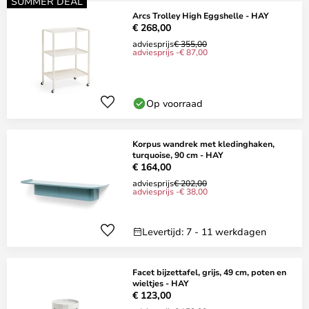
SUMMER DEAL
Arcs Trolley High Eggshelle - HAY
€ 268,00
adviesprijs
€ 355,00
adviesprijs -€ 87,00
Op voorraad
Korpus wandrek met kledinghaken,
turquoise, 90 cm - HAY
€ 164,00
adviesprijs
€ 202,00
adviesprijs -€ 38,00
Levertijd: 7 - 11 werkdagen
Facet bijzettafel, grijs, 49 cm, poten en
wieltjes - HAY
€ 123,00