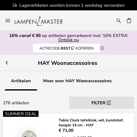
onden
100+ designermerken
Ga
naar
EN
de
16% vanaf € 89
op artikelen gemarkeerd met ‘16% EXTRA’
inhoud
Ontdek nu
ACTIECODE:
BEST
KOPIËREN
HAY Woonaccessoires
Artikelen
Meer over HAY Woonaccessoires
276 artikelen
FILTER
SUMMER DEAL
Table Clock tafelklok, wit, kunststof,
hoogte 14 cm - HAY
€ 71,00