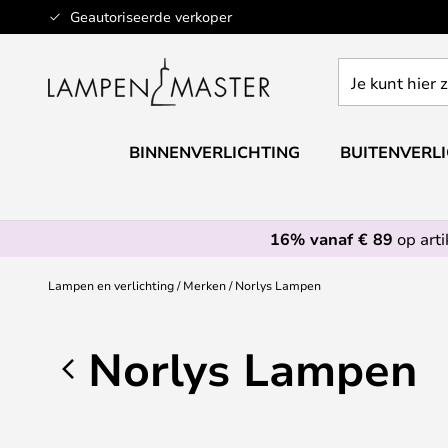
Ga
Geautoriseerde verkoper
naar
de
Je
inhoud
kunt
hier
zoeken
BINNENVERLICHTING
BUITENVERL
in
de
webwinkel
16% vanaf € 89
op art
Lampen en verlichting
Merken
Norlys Lampen
Norlys Lampen