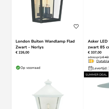
London Buiten Wandlamp Flad
Asker LED 
Zwart - Norlys
zwart 85 
€ 226,00
€ 337,00
- Norlys
adviesprijs
€ 42
Databl
Op voorraad
Levertijd:
SUMMER DEAL