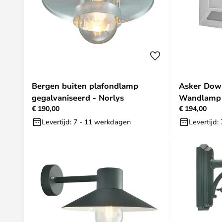
Bergen buiten plafondlamp
Asker Dow
gegalvaniseerd - Norlys
Wandlamp L
€ 190,00
€ 194,00
Norlys
Levertijd: 7 - 11 werkdagen
Levertijd: