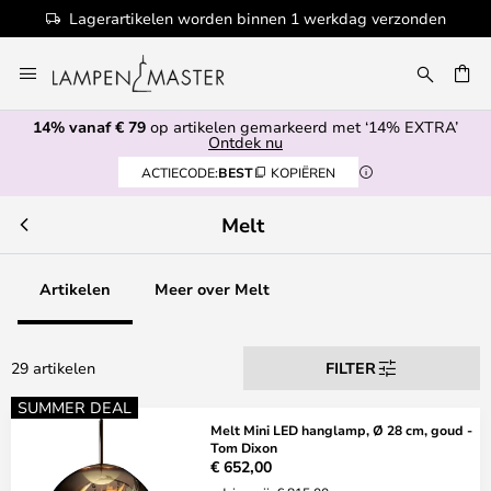
Lagerartikelen worden binnen 1 werkdag verzonden
Ga
naar
EN
de
14% vanaf € 79
op artikelen gemarkeerd met ‘14% EXTRA’
inhoud
Ontdek nu
ACTIECODE:
BEST
KOPIËREN
Melt
Artikelen
Meer over Melt
29 artikelen
FILTER
SUMMER DEAL
Melt Mini LED hanglamp, Ø 28 cm, goud -
Tom Dixon
€ 652,00