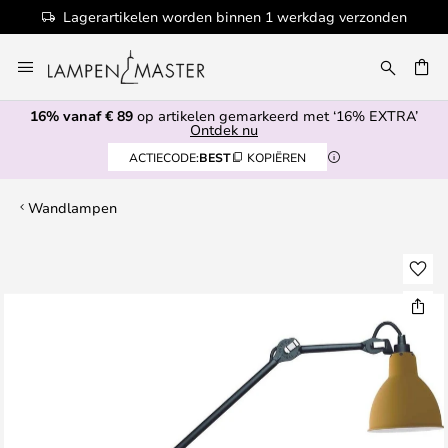
Lagerartikelen worden binnen 1 werkdag verzonden
Ga
naar
EN
de
16% vanaf € 89
op artikelen gemarkeerd met ‘16% EXTRA’
inhoud
Ontdek nu
ACTIECODE:
BEST
KOPIËREN
Wandlampen
Ga
naar
het
einde
van
de
afbeeldingen-
gallerij