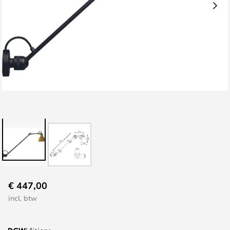
Ga
€ 447,00
naar
incl. btw
het
begin
van