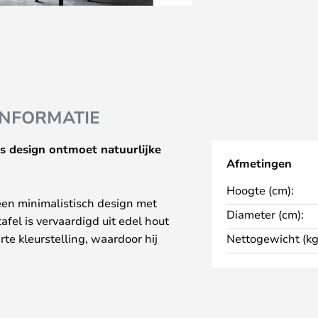
INFORMATIE
oos design ontmoet natuurlijke
Afmetingen
Hoogte (cm):
een minimalistisch design met
Diameter (cm):
fel is vervaardigd uit edel hout
te kleurstelling, waardoor hij
Nettogewicht (kg
nterieur. De strakke vormgeving en
et tot een veelzijdig meubelstuk
h overtuigt.