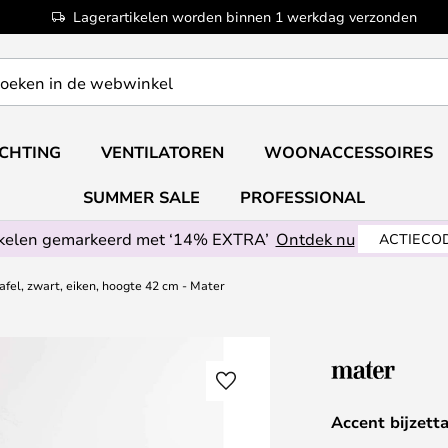
Lagerartikelen worden binnen 1 werkdag verzonden
ICHTING
VENTILATOREN
WOONACCESSOIRES
SUMMER SALE
PROFESSIONAL
ikelen gemarkeerd met ‘14% EXTRA’
Ontdek nu
ACTIECOD
afel, zwart, eiken, hoogte 42 cm - Mater
Accent bijzett