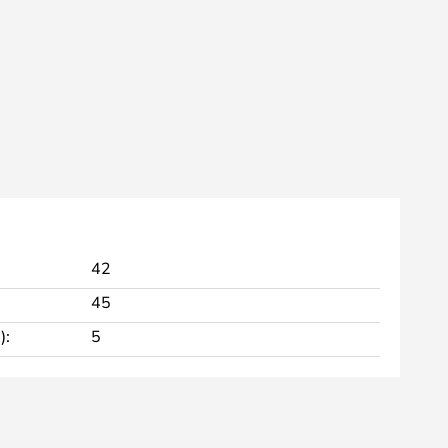
42
45
):
5