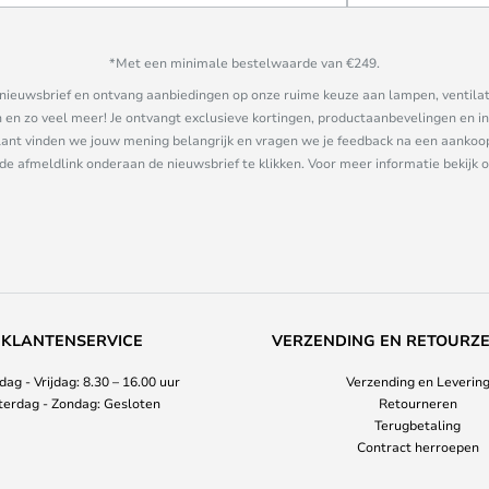
*Met een minimale bestelwaarde van €249.
ze nieuwsbrief en ontvang aanbiedingen op onze ruime keuze aan lampen, ventilat
n zo veel meer! Je ontvangt exclusieve kortingen, productaanbevelingen en ins
nt vinden we jouw mening belangrijk en vragen we je feedback na een aankoop. 
 de afmeldlink onderaan de nieuwsbrief te klikken. Voor meer informatie bekijk 
KLANTENSERVICE
VERZENDING EN RETOURZ
ag - Vrijdag: 8.30 – 16.00 uur
Verzending en Leverin
terdag - Zondag: Gesloten
Retourneren
Terugbetaling
Contract herroepen