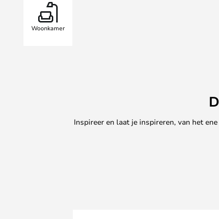
Het gebruikte hout is afkomstig 
onderstreept de combinatie van d
Woonkamer
bijzettafel is ideaal voor gebruik
perfecte combinatie van praktisch 
accent.
D
Inspireer en laat je inspireren, van het e