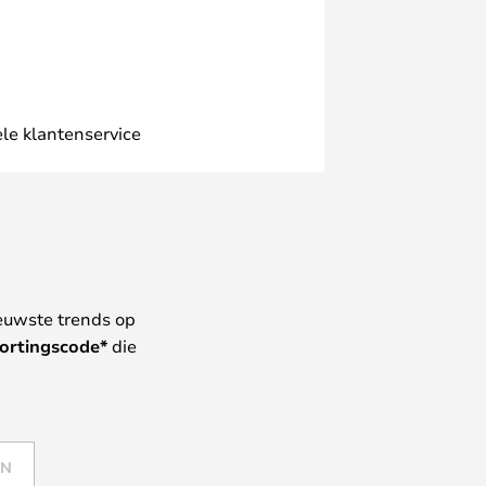
le klantenservice
euwste trends op
ortingscode*
die
EN