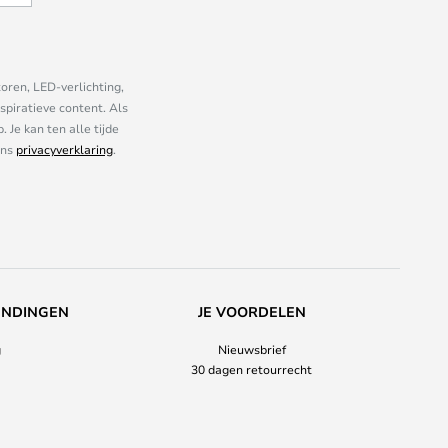
oren, LED-verlichting,
piratieve content. Als
Je kan ten alle tijde
ons
privacyverklaring
.
ENDINGEN
JE VOORDELEN
g
Nieuwsbrief
30 dagen retourrecht