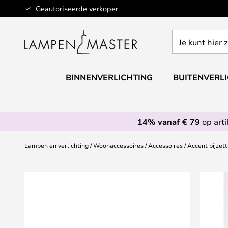
Ga
Geautoriseerde verkoper
naar
de
Je
inhoud
kunt
hier
zoeken
BINNENVERLICHTING
BUITENVERL
in
de
webwinkel
14% vanaf € 79
op art
Lampen en verlichting
Woonaccessoires
Accessoires
Accent bijzett
Ga
naar
het
einde