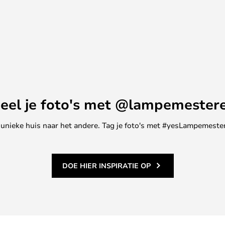
uit verantwoorde bosbouw en
esign en duurzaamheid. De
 in de woonkamer en biedt een
opbergruimte en een stijlvol
eel je foto's met @lampemester
ne unieke huis naar het andere. Tag je foto's met #yesLampemester
DOE HIER INSPIRATIE OP