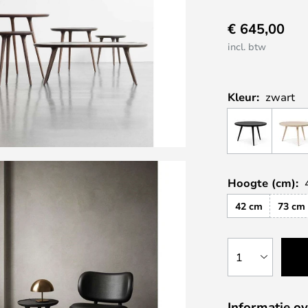
€ 645,00
incl. btw
Kleur:
zwart
Hoogte (cm):
42 cm
73 cm
1
Informatie ov