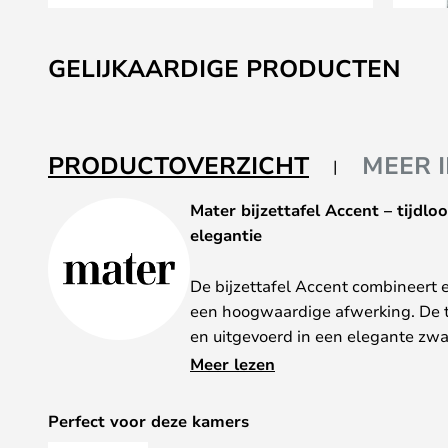
Ga
naar
GELIJKAARDIGE PRODUCTEN
het
begin
van
de
PRODUCTOVERZICHT
MEER 
afbeeldingen-
gallerij
Mater bijzettafel Accent – tijdl
elegantie
De bijzettafel Accent combineert 
een hoogwaardige afwerking. De ta
en uitgevoerd in een elegante zwar
naadloos past in elk stijlbewust i
Meer lezen
de nauwkeurige afwerking maken h
dat zowel functioneel als esthetisc
Perfect voor deze kamers