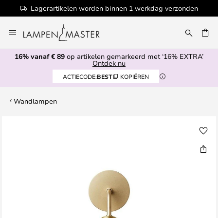
Lagerartikelen worden binnen 1 werkdag verzonden
Ga
naar
EN
de
16% vanaf € 89
op artikelen gemarkeerd met ‘16% EXTRA’
inhoud
Ontdek nu
ACTIECODE:
BEST
KOPIËREN
Wandlampen
Ga
naar
het
einde
van
de
afbeeldingen-
gallerij