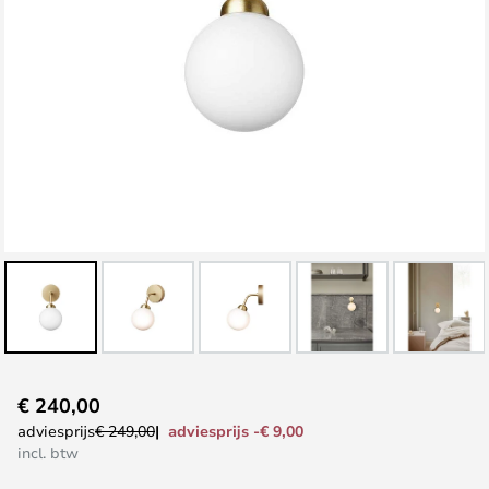
Ga
€ 240,00
naar
adviesprijs -€ 9,00
adviesprijs
€ 249,00
het
incl. btw
begin