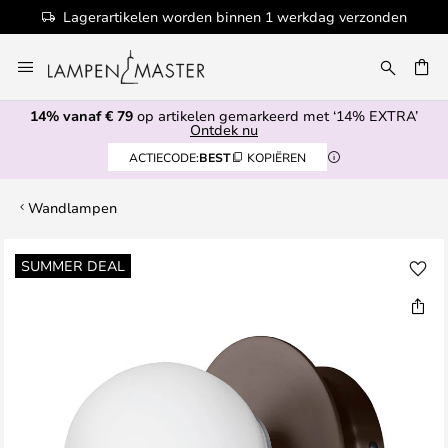
Lagerartikelen worden binnen 1 werkdag verzonden
Ga
naar
EN
de
14% vanaf € 79
op artikelen gemarkeerd met ‘14% EXTRA’
inhoud
Ontdek nu
ACTIECODE:
BEST
KOPIËREN
Wandlampen
Ga
SUMMER DEAL
naar
het
einde
van
de
afbeeldingen-
gallerij