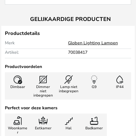
GELIJKAARDIGE PRODUCTEN
Productdetails
Merk
Globen Lighting Lampen
Artikel:
70038417
Productvoordelen
Dimbaar
Dimmer
Lamp niet
G9
IP44
niet
inbegrepen
inbegrepen
Perfect voor deze kamers
Woonkame
Eetkamer
Hal
Badkamer
r