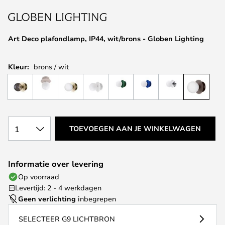
van
de
afbeeldingen-
Art Deco plafondlamp, IP44, wit/brons - Globen Lighting
gallerij
Kleur:
brons / wit
1
TOEVOEGEN AAN JE WINKELWAGEN
Informatie over levering
Op voorraad
Levertijd: 2 - 4 werkdagen
Geen verlichting
inbegrepen
SELECTEER G9 LICHTBRON