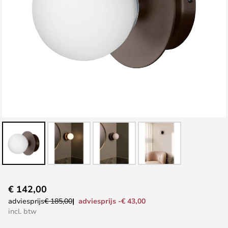
Ga
€ 142,00
naar
adviesprijs -€ 43,00
adviesprijs
€ 185,00
het
incl. btw
begin