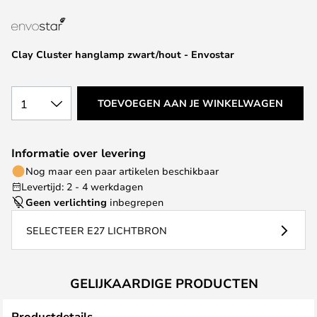
van
de
afbeeldingen-
Clay Cluster hanglamp zwart/hout - Envostar
gallerij
1
TOEVOEGEN AAN JE WINKELWAGEN
Informatie over levering
Nog maar een paar artikelen beschikbaar
Levertijd: 2 - 4 werkdagen
Geen verlichting
inbegrepen
SELECTEER E27 LICHTBRON
GELIJKAARDIGE PRODUCTEN
Productdetails