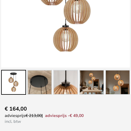
Ga
€ 164,00
naar
adviesprijs -€ 49,00
adviesprijs
€ 213,00
het
incl. btw
begin