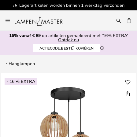
Lagerartikelen worden binnen 1 werkdag verzonden
Ga
naar
EN
de
16% vanaf € 89
op artikelen gemarkeerd met ‘16% EXTRA’
inhoud
Ontdek nu
ACTIECODE:
BEST
KOPIËREN
Hanglampen
Ga
- 16 % EXTRA
naar
het
einde
van
de
afbeeldingen-
gallerij