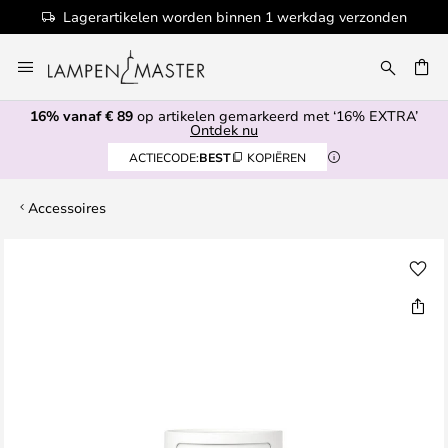
Lagerartikelen worden binnen 1 werkdag verzonden
Ga
naar
EN
de
16% vanaf € 89
op artikelen gemarkeerd met ‘16% EXTRA’
inhoud
Ontdek nu
ACTIECODE:
BEST
KOPIËREN
Accessoires
Ga
naar
het
einde
van
de
afbeeldingen-
gallerij