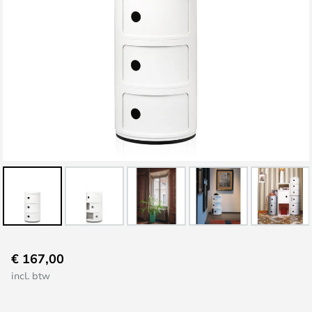
Ga
€ 167,00
naar
incl. btw
het
begin