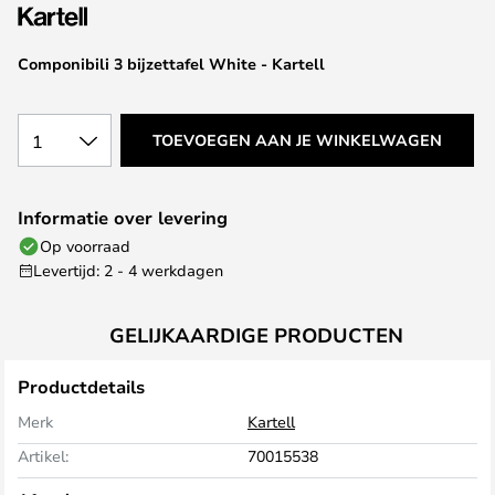
van
de
afbeeldingen-
Componibili 3 bijzettafel White - Kartell
gallerij
1
TOEVOEGEN AAN JE WINKELWAGEN
Informatie over levering
Op voorraad
Levertijd: 2 - 4 werkdagen
GELIJKAARDIGE PRODUCTEN
Productdetails
Merk
Kartell
Artikel:
70015538