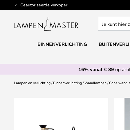
Ga
Geautoriseerde verkoper
naar
de
Je
inhoud
kunt
hier
zoeken
BINNENVERLICHTING
BUITENVERL
in
de
webwinkel
16% vanaf € 89
op art
Lampen en verlichting
Binnenverlichting
Wandlampen
Cone wandla
Ga
naar
het
einde