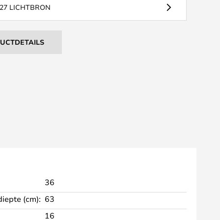
27 LICHTBRON
DUCTDETAILS
36
diepte (cm):
63
16