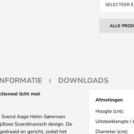
SELECTEER E
ALLE PRO
INFORMATIE
DOWNLOADS
tioneel licht met
Afmetingen
Hoogte (cm):
n Svend Aage Holm-Sørensen
Uitsteeklengte / 
ijdloos Scandinavisch design. De
gedraaid en gericht, zodat het
Diameter (cm):