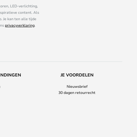
oren, LED-verlichting,
piratieve content. Als
Je kan ten alle tijde
ons
privacyverklaring
.
ENDINGEN
JE VOORDELEN
g
Nieuwsbrief
30 dagen retourrecht