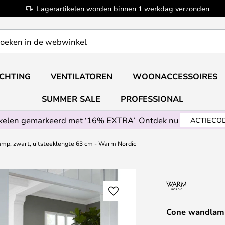
Lagerartikelen worden binnen 1 werkdag verzonden
ICHTING
VENTILATOREN
WOONACCESSOIRES
SUMMER SALE
PROFESSIONAL
ikelen gemarkeerd met ‘16% EXTRA’
Ontdek nu
ACTIECOD
mp, zwart, uitsteeklengte 63 cm - Warm Nordic
Cone wandlamp