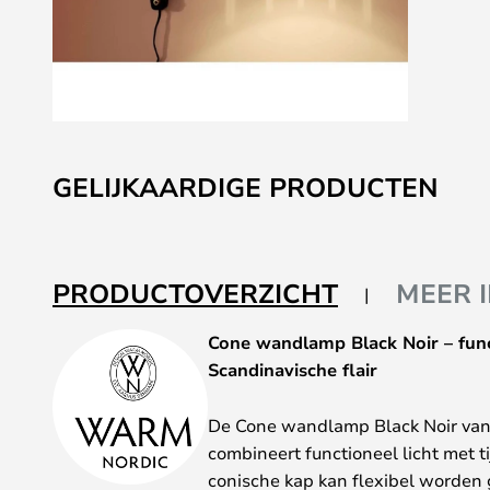
Ga
naar
GELIJKAARDIGE PRODUCTEN
het
begin
van
de
PRODUCTOVERZICHT
MEER 
afbeeldingen-
gallerij
Cone wandlamp Black Noir – func
Scandinavische flair
De Cone wandlamp Black Noir va
combineert functioneel licht met t
conische kap kan flexibel worden 