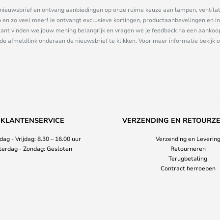
ze nieuwsbrief en ontvang aanbiedingen op onze ruime keuze aan lampen, ventilat
n zo veel meer! Je ontvangt exclusieve kortingen, productaanbevelingen en ins
nt vinden we jouw mening belangrijk en vragen we je feedback na een aankoop. 
 de afmeldlink onderaan de nieuwsbrief te klikken. Voor meer informatie bekijk 
KLANTENSERVICE
VERZENDING EN RETOURZ
ag - Vrijdag: 8.30 – 16.00 uur
Verzending en Leverin
terdag - Zondag: Gesloten
Retourneren
Terugbetaling
Contract herroepen