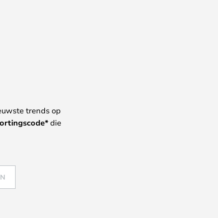
euwste trends op
ortingscode*
die
EN