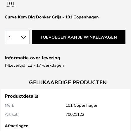
van
de
afbeeldingen-
Curve Kom Big Donker Grijs - 101 Copenhagen
gallerij
1
TOEVOEGEN AAN JE WINKELWAGEN
Informatie over levering
Levertijd: 12 - 17 werkdagen
GELIJKAARDIGE PRODUCTEN
Productdetails
Merk
101 Copenhagen
Artikel:
70021122
Afmetingen