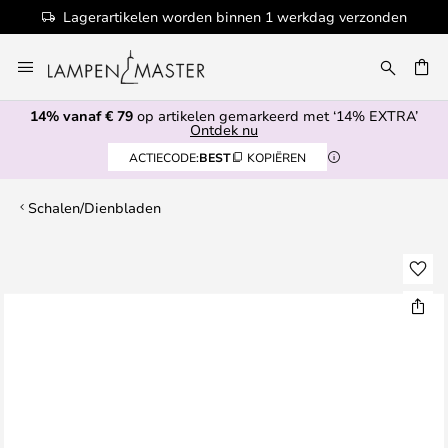
Lagerartikelen worden binnen 1 werkdag verzonden
Ga
naar
EN
de
14% vanaf € 79
op artikelen gemarkeerd met ‘14% EXTRA’
inhoud
Ontdek nu
ACTIECODE:
BEST
KOPIËREN
Schalen/Dienbladen
Ga
naar
het
einde
van
de
afbeeldingen-
gallerij