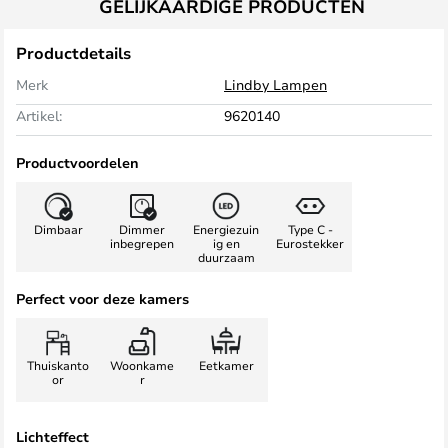
GELIJKAARDIGE PRODUCTEN
Productdetails
Merk
Lindby Lampen
Artikel:
9620140
Productvoordelen
Dimbaar
Dimmer
Energiezuin
Type C -
inbegrepen
ig en
Eurostekker
duurzaam
Perfect voor deze kamers
Thuiskanto
Woonkame
Eetkamer
or
r
Lichteffect