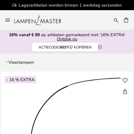
Lagerartikelen worden binnen 1 werkdag verzonden
Ga
naar
EN
de
16% vanaf € 89
op artikelen gemarkeerd met ‘16% EXTRA’
inhoud
Ontdek nu
ACTIECODE:
BEST
KOPIËREN
Vloerlampen
Ga
- 16 % EXTRA
naar
het
einde
van
de
afbeeldingen-
gallerij