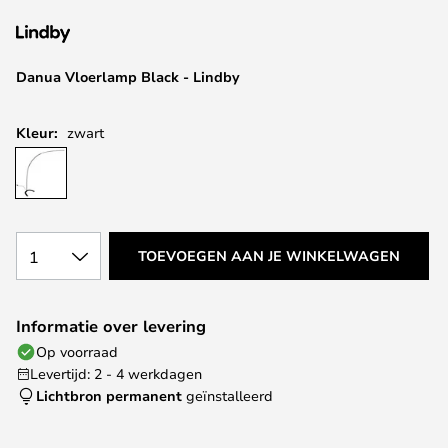
van
de
afbeeldingen-
Danua Vloerlamp Black - Lindby
gallerij
Kleur:
zwart
1
TOEVOEGEN AAN JE WINKELWAGEN
Informatie over levering
Op voorraad
Levertijd: 2 - 4 werkdagen
Lichtbron permanent
geïnstalleerd