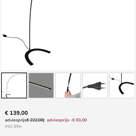
Ga
€ 139,00
naar
adviesprijs -€ 83,00
adviesprijs
€ 222,00
het
incl. btw
begin