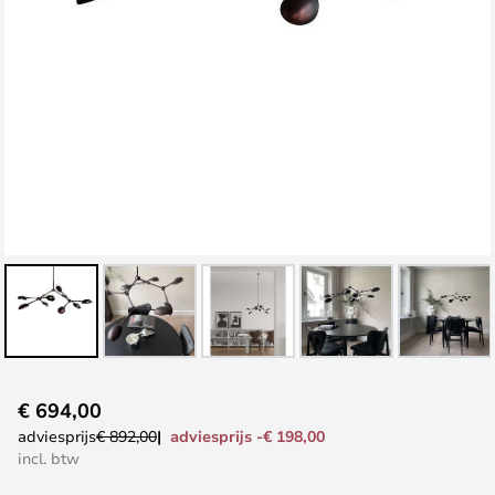
Ga
€ 694,00
naar
adviesprijs -€ 198,00
adviesprijs
€ 892,00
het
incl. btw
begin