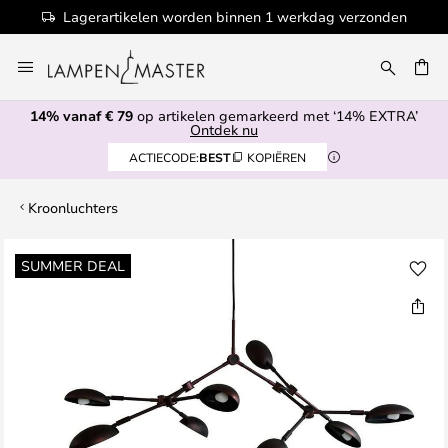
Lagerartikelen worden binnen 1 werkdag verzonden
Ga
naar
EN
de
14% vanaf € 79
op artikelen gemarkeerd met ‘14% EXTRA’
inhoud
Ontdek nu
ACTIECODE:
BEST
KOPIËREN
Kroonluchters
Ga
SUMMER DEAL
naar
het
einde
van
de
afbeeldingen-
gallerij