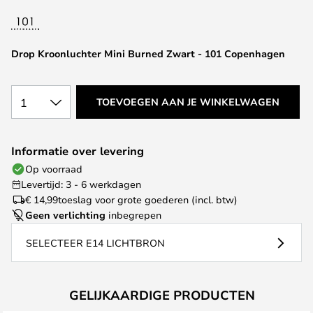
van
de
afbeeldingen-
Drop Kroonluchter Mini Burned Zwart - 101 Copenhagen
gallerij
1
TOEVOEGEN AAN JE WINKELWAGEN
Informatie over levering
Op voorraad
Levertijd: 3 - 6 werkdagen
€ 14,99
toeslag voor grote goederen (incl. btw)
Geen verlichting
inbegrepen
SELECTEER E14 LICHTBRON
GELIJKAARDIGE PRODUCTEN