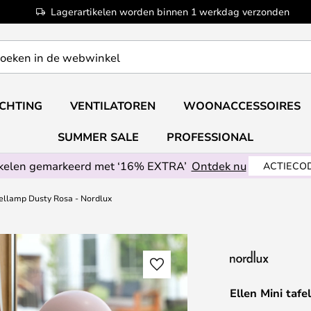
Lagerartikelen worden binnen 1 werkdag verzonden
ICHTING
VENTILATOREN
WOONACCESSOIRES
SUMMER SALE
PROFESSIONAL
ikelen gemarkeerd met ‘16% EXTRA’
Ontdek nu
ACTIECOD
fellamp Dusty Rosa - Nordlux
Ellen Mini taf