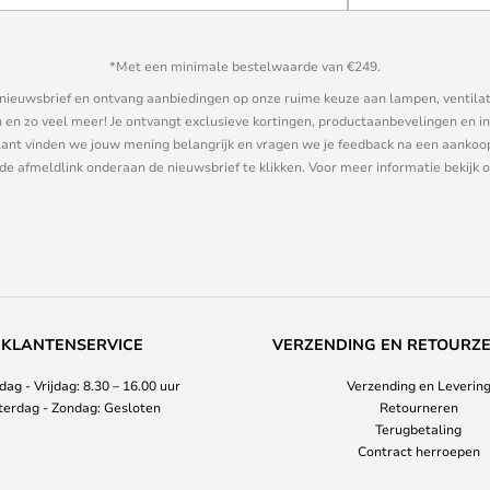
*Met een minimale bestelwaarde van €249.
ze nieuwsbrief en ontvang aanbiedingen op onze ruime keuze aan lampen, ventilat
n zo veel meer! Je ontvangt exclusieve kortingen, productaanbevelingen en ins
nt vinden we jouw mening belangrijk en vragen we je feedback na een aankoop. 
 de afmeldlink onderaan de nieuwsbrief te klikken. Voor meer informatie bekijk 
KLANTENSERVICE
VERZENDING EN RETOURZ
ag - Vrijdag: 8.30 – 16.00 uur
Verzending en Leverin
terdag - Zondag: Gesloten
Retourneren
Terugbetaling
Contract herroepen