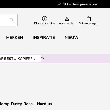
100+ designermerken
ZOEKEN
Klantenservice
Aanmelden
Winkelwagen
MERKEN
INSPIRATIE
NIEUW
E:
BEST
KOPIËREN
ellamp Dusty Rosa - Nordlux