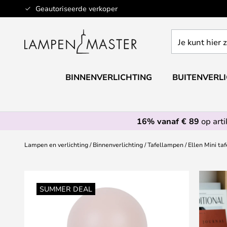
Ga
Geautoriseerde verkoper
naar
de
Je
inhoud
kunt
hier
zoeken
BINNENVERLICHTING
BUITENVERL
in
de
webwinkel
16% vanaf € 89
op art
Lampen en verlichting
Binnenverlichting
Tafellampen
Ellen Mini ta
Ga
naar
SUMMER DEAL
het
einde