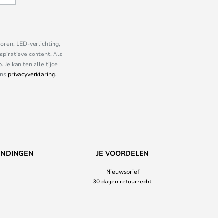
oren, LED-verlichting,
piratieve content. Als
Je kan ten alle tijde
ons
privacyverklaring
.
ENDINGEN
JE VOORDELEN
g
Nieuwsbrief
30 dagen retourrecht