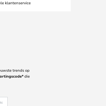
le klantenservice
euwste trends op
ortingscode*
die
EN