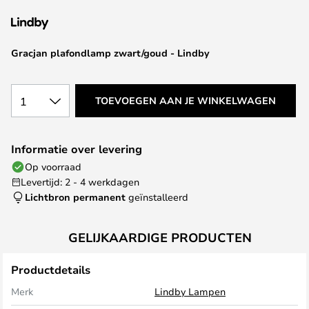
van
de
afbeeldingen-
Gracjan plafondlamp zwart/goud - Lindby
gallerij
1
TOEVOEGEN AAN JE WINKELWAGEN
Informatie over levering
Op voorraad
Levertijd: 2 - 4 werkdagen
Lichtbron permanent
geïnstalleerd
GELIJKAARDIGE PRODUCTEN
Productdetails
Merk
Lindby Lampen