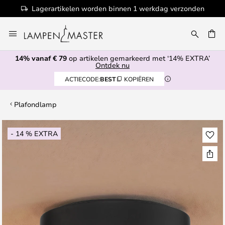
Lagerartikelen worden binnen 1 werkdag verzonden
Ga
naar
EN
de
14% vanaf € 79
op artikelen gemarkeerd met ‘14% EXTRA’
inhoud
Ontdek nu
ACTIECODE:
BEST
KOPIËREN
Plafondlamp
Ga
- 14 % EXTRA
naar
het
einde
van
de
afbeeldingen-
gallerij