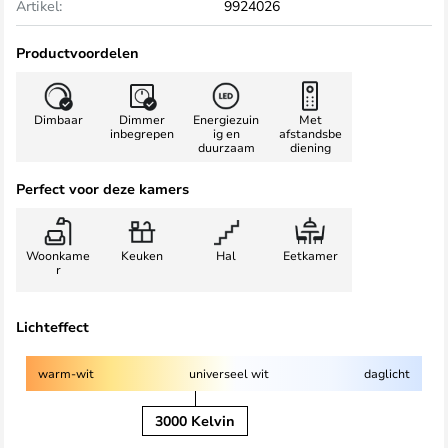
Artikel:
9924026
Productvoordelen
Dimbaar
Dimmer
Energiezuin
Met
inbegrepen
ig en
afstandsbe
duurzaam
diening
Perfect voor deze kamers
Woonkame
Keuken
Hal
Eetkamer
r
Lichteffect
warm-wit
universeel wit
daglicht
3000 Kelvin