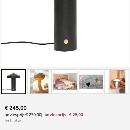
Ga
€ 245,00
naar
adviesprijs -€ 25,00
adviesprijs
€ 270,00
het
incl. btw
begin