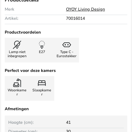
Merk
OYOY Living Design
Artikel:
70016014
Productvoordelen
Lamp niet
E27
Type C -
inbegrepen
Eurostekker
Perfect voor deze kamers
Woonkame
Slaapkame
r
r
Afmetingen
Hoogte (cm):
41
Diameter (cm):
30