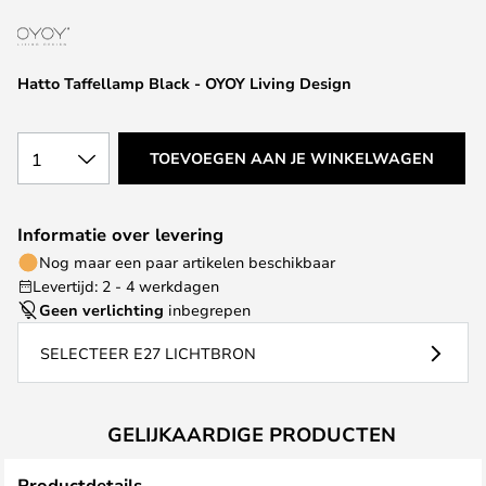
van
de
afbeeldingen-
Hatto Taffellamp Black - OYOY Living Design
gallerij
1
TOEVOEGEN AAN JE WINKELWAGEN
Informatie over levering
Nog maar een paar artikelen beschikbaar
Levertijd: 2 - 4 werkdagen
Geen verlichting
inbegrepen
SELECTEER E27 LICHTBRON
GELIJKAARDIGE PRODUCTEN
Productdetails