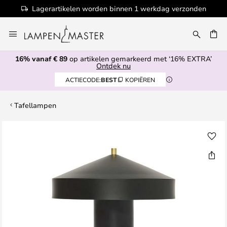
Lagerartikelen worden binnen 1 werkdag verzonden
Ga
naar
EN
de
16% vanaf € 89
op artikelen gemarkeerd met ‘16% EXTRA’
inhoud
Ontdek nu
ACTIECODE:
BEST
KOPIËREN
Tafellampen
Ga
naar
het
einde
van
de
afbeeldingen-
gallerij