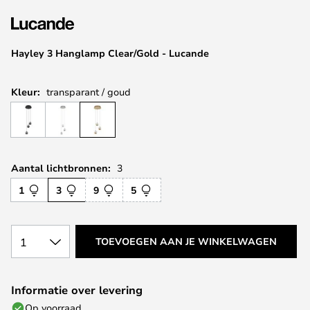
van
de
afbeeldingen-
Hayley 3 Hanglamp Clear/Gold - Lucande
gallerij
Kleur:
transparant / goud
Aantal lichtbronnen:
3
1
3
9
5
1
TOEVOEGEN AAN JE WINKELWAGEN
Informatie over levering
Op voorraad