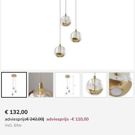
Ga
€ 132,00
naar
adviesprijs -€ 110,00
adviesprijs
€ 242,00
het
incl. btw
begin