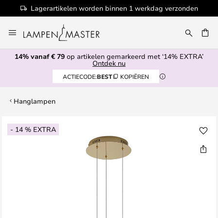
Lagerartikelen worden binnen 1 werkdag verzonden
Ga
naar
EN
de
14% vanaf € 79
op artikelen gemarkeerd met ‘14% EXTRA’
inhoud
Ontdek nu
ACTIECODE:
BEST
KOPIËREN
Hanglampen
Ga
- 14 % EXTRA
naar
het
einde
van
de
afbeeldingen-
gallerij