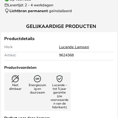
Levertijd: 2 - 4 werkdagen
Lichtbron permanent
geïnstalleerd
GELIJKAARDIGE PRODUCTEN
Productdetails
Merk
Lucande Lampen
Artikel:
9624368
Productvoordelen
Niet
Energiezuin
Lucande –
dimbaar
ig en
tot 5 jaar
duurzaam
garantie
(zie
voorwaarde
n van de
fabrikant)
Perfect voor deze kamers