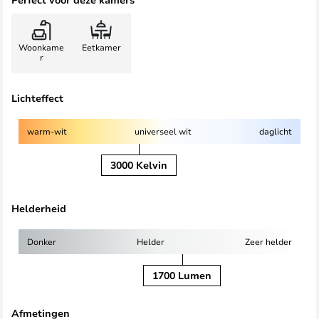
Woonkame
Eetkamer
r
Lichteffect
warm-wit
universeel wit
daglicht
3000 Kelvin
Helderheid
Donker
Helder
Zeer helder
1700 Lumen
Afmetingen