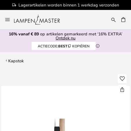
Lagerartikelen worden binnen 1 werkdag verzonden
Ga
naar
EN
de
16% vanaf € 89
op artikelen gemarkeerd met ‘16% EXTRA’
inhoud
Ontdek nu
ACTIECODE:
BEST
KOPIËREN
Kapstok
Ga
naar
het
einde
van
de
afbeeldingen-
gallerij