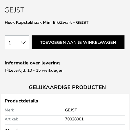
van
de
afbeeldingen-
Hook Kapstokhaak Mini Eik/Zwart - GEJST
gallerij
1
TOEVOEGEN AAN JE WINKELWAGEN
Informatie over levering
Levertijd: 10 - 15 werkdagen
GELIJKAARDIGE PRODUCTEN
Productdetails
Merk
GEJST
Artikel:
70028001