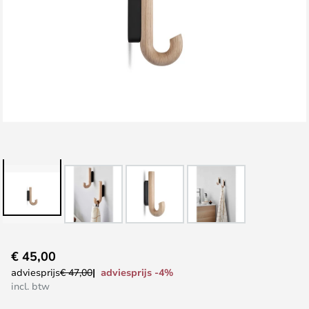
Ga
€ 45,00
naar
adviesprijs -4%
adviesprijs
€ 47,00
het
incl. btw
begin