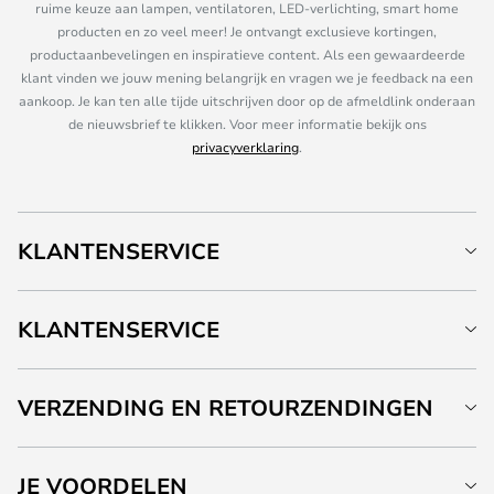
ruime keuze aan lampen, ventilatoren, LED-verlichting, smart home
producten en zo veel meer! Je ontvangt exclusieve kortingen,
productaanbevelingen en inspiratieve content. Als een gewaardeerde
klant vinden we jouw mening belangrijk en vragen we je feedback na een
aankoop. Je kan ten alle tijde uitschrijven door op de afmeldlink onderaan
de nieuwsbrief te klikken. Voor meer informatie bekijk ons
privacyverklaring
.
KLANTENSERVICE
KLANTENSERVICE
VERZENDING EN RETOURZENDINGEN
JE VOORDELEN