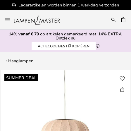
Lagerartikelen worden binnen 1 werkdag verzonden
Ga
naar
EN
de
14% vanaf € 79
op artikelen gemarkeerd met ‘14% EXTRA’
inhoud
Ontdek nu
ACTIECODE:
BEST
KOPIËREN
Hanglampen
Ga
SUMMER DEAL
naar
het
einde
van
de
afbeeldingen-
gallerij