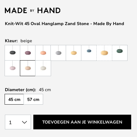
van
de
afbeeldingen-
Knit-Wit 45 Oval Hanglamp Zand Stone - Made By Hand
gallerij
Kleur:
beige
Diameter (cm):
45 cm
45 cm
57 cm
1
TOEVOEGEN AAN JE WINKELWAGEN