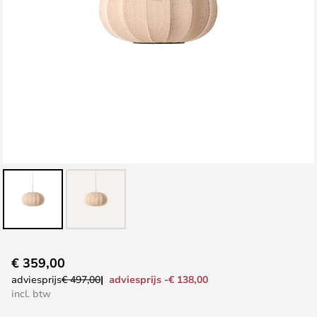
Ga
€ 359,00
naar
adviesprijs -€ 138,00
adviesprijs
€ 497,00
het
incl. btw
begin