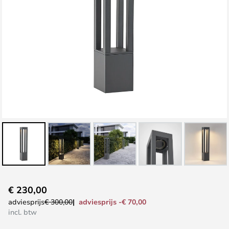
Ga
€ 230,00
naar
adviesprijs -€ 70,00
adviesprijs
€ 300,00
het
incl. btw
begin