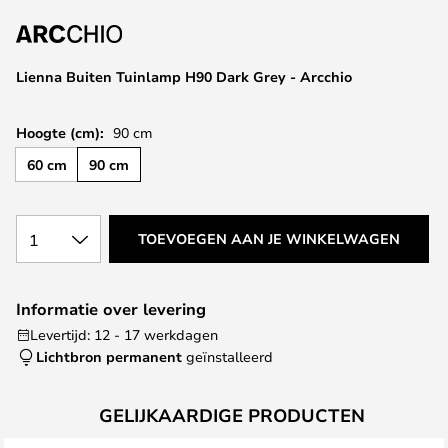
van
de
afbeeldingen-
Lienna Buiten Tuinlamp H90 Dark Grey - Arcchio
gallerij
Hoogte (cm):
90 cm
60 cm
90 cm
1
TOEVOEGEN AAN JE WINKELWAGEN
Informatie over levering
Levertijd: 12 - 17 werkdagen
Lichtbron permanent
geïnstalleerd
GELIJKAARDIGE PRODUCTEN