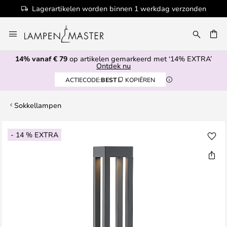
Lagerartikelen worden binnen 1 werkdag verzonden
Ga
naar
EN
de
14% vanaf € 79
op artikelen gemarkeerd met ‘14% EXTRA’
inhoud
Ontdek nu
ACTIECODE:
BEST
KOPIËREN
Sokkellampen
Ga
- 14 % EXTRA
naar
het
einde
van
de
afbeeldingen-
gallerij