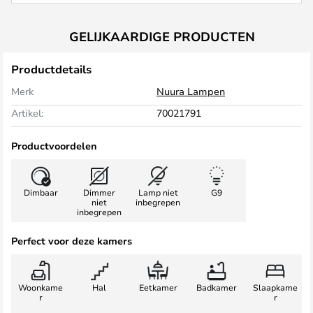
GELIJKAARDIGE PRODUCTEN
Productdetails
Merk
Nuura Lampen
Artikel:
70021791
Productvoordelen
Dimbaar
Dimmer
Lamp niet
G9
niet
inbegrepen
inbegrepen
Perfect voor deze kamers
Woonkame
Hal
Eetkamer
Badkamer
Slaapkame
r
r