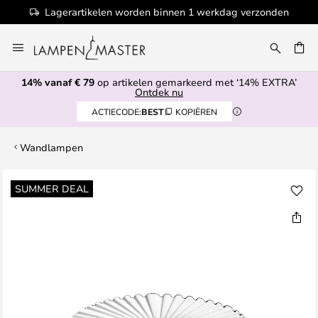
Lagerartikelen worden binnen 1 werkdag verzonden
Ga
naar
EN
de
14% vanaf € 79
op artikelen gemarkeerd met ‘14% EXTRA’
inhoud
Ontdek nu
ACTIECODE:
BEST
KOPIËREN
Wandlampen
Ga
SUMMER DEAL
naar
het
einde
van
de
afbeeldingen-
gallerij