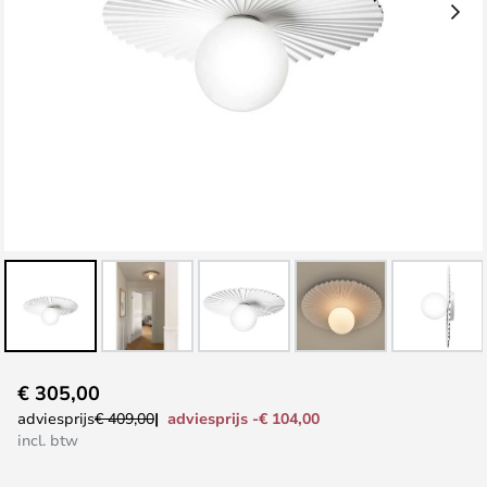
Ga
€ 305,00
naar
adviesprijs -€ 104,00
adviesprijs
€ 409,00
het
incl. btw
begin
van