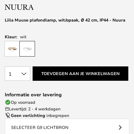
de
afbeeldingen-
Liila Muuse plafondlamp, wit/opaak, Ø 42 cm, IP44 - Nuura
gallerij
Kleur:
wit
1
TOEVOEGEN AAN JE WINKELWAGEN
Informatie over levering
Op voorraad
Levertijd: 2 - 4 werkdagen
Geen verlichting
inbegrepen
SELECTEER G9 LICHTBRON