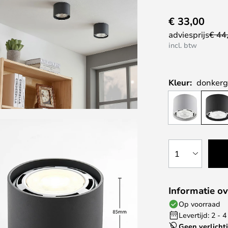
€ 33,00
adviesprijs
€ 44
incl. btw
Kleur:
donkergr
1
Informatie ov
Op voorraad
Levertijd: 2 -
Geen verlicht