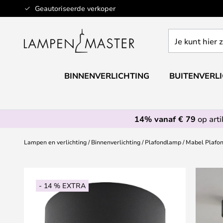
Ga
Geautoriseerde verkoper
naar
de
Je
inhoud
kunt
hier
zoeken
BINNENVERLICHTING
BUITENVERL
in
de
webwinkel
14% vanaf € 79
op art
Lampen en verlichting
Binnenverlichting
Plafondlamp
Mabel Plafon
Ga
naar
- 14 % EXTRA
het
einde