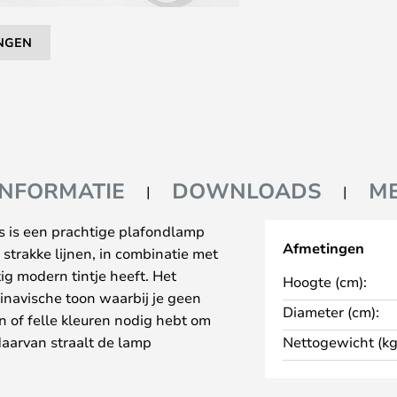
NGEN
INFORMATIE
DOWNLOADS
M
 is een prachtige plafondlamp
Afmetingen
strakke lijnen, in combinatie met
ig modern tintje heeft. Het
Hoogte (cm):
inavische toon waarbij je geen
Diameter (cm):
 of felle kleuren nodig hebt om
daarvan straalt de lamp
Nettogewicht (kg
naliteit. Het licht valt
perfecte plek. Dit effect kan