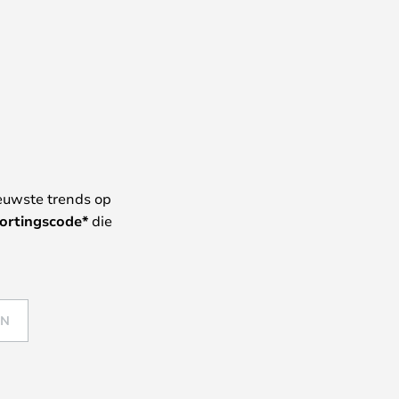
euwste trends op
ortingscode*
die
EN