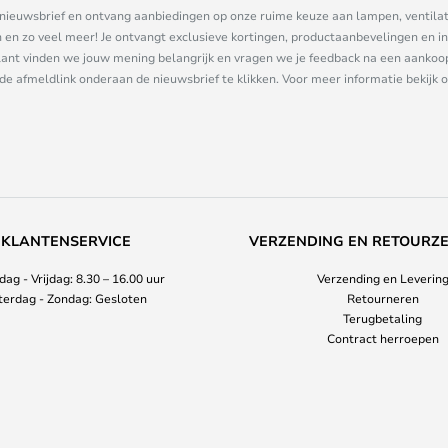
ze nieuwsbrief en ontvang aanbiedingen op onze ruime keuze aan lampen, ventilat
n zo veel meer! Je ontvangt exclusieve kortingen, productaanbevelingen en ins
nt vinden we jouw mening belangrijk en vragen we je feedback na een aankoop. 
 de afmeldlink onderaan de nieuwsbrief te klikken. Voor meer informatie bekijk 
KLANTENSERVICE
VERZENDING EN RETOURZ
ag - Vrijdag: 8.30 – 16.00 uur
Verzending en Leverin
terdag - Zondag: Gesloten
Retourneren
Terugbetaling
Contract herroepen