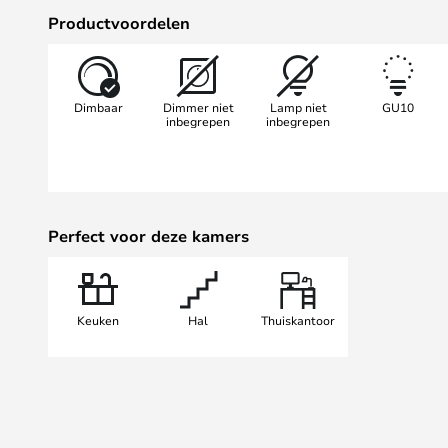
rigoureuzer of dynamischer worde
Productvoordelen
patroon of in een lijn op het plafo
Dimbaar
Dimmer niet
Lamp niet
GU10
inbegrepen
inbegrepen
Perfect voor deze kamers
Keuken
Hal
Thuiskantoor