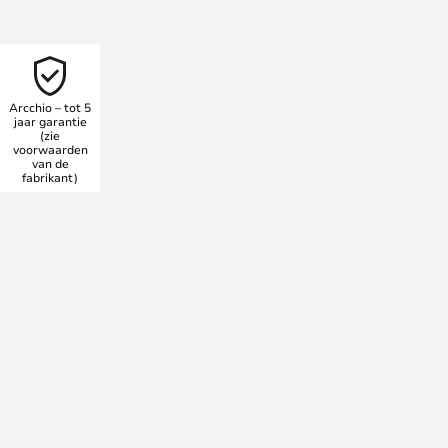
n gemaakt door Mabel in een
nd te plaatsen
Arcchio – tot 5
jaar garantie
(zie
voorwaarden
van de
fabrikant)