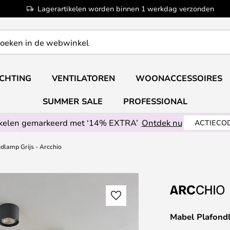
Lagerartikelen worden binnen 1 werkdag verzonden
ICHTING
VENTILATOREN
WOONACCESSOIRES
SUMMER SALE
PROFESSIONAL
ikelen gemarkeerd met ‘14% EXTRA’
Ontdek nu
ACTIECOD
dlamp Grijs - Arcchio
Mabel Plafondl