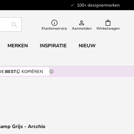
100+ designermerken
ZOEKEN
Klantenservice
Aanmelden
Winkelwagen
MERKEN
INSPIRATIE
NIEUW
E:
BEST
KOPIËREN
amp Grijs - Arcchio