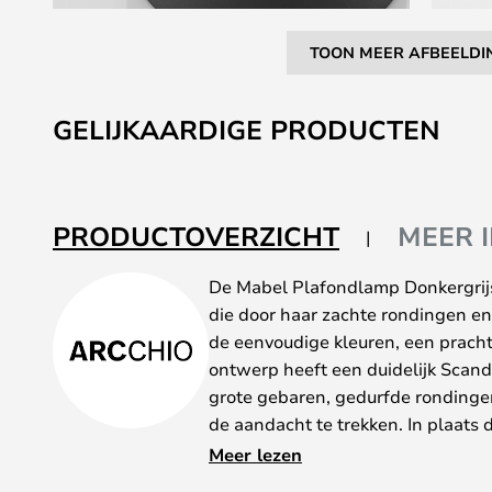
TOON MEER AFBEELDI
Ga
naar
GELIJKAARDIGE PRODUCTEN
het
begin
van
de
PRODUCTOVERZICHT
MEER 
afbeeldingen-
gallerij
De Mabel Plafondlamp Donkergrijs
die door haar zachte rondingen en 
de eenvoudige kleuren, een pracht
ontwerp heeft een duidelijk Scand
grote gebaren, gedurfde rondingen
de aandacht te trekken. In plaats 
vertrouwen uit in zijn solide functio
Meer lezen
geconcentreerd op de vloer op een 