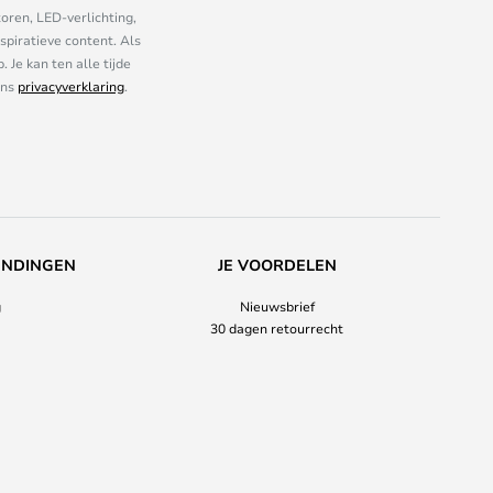
oren, LED-verlichting,
piratieve content. Als
Je kan ten alle tijde
ons
privacyverklaring
.
ENDINGEN
JE VOORDELEN
g
Nieuwsbrief
30 dagen retourrecht