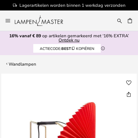
Lagerartikelen worden binnen 1 werkdag verzonden
Ga
naar
EN
de
16% vanaf € 89
op artikelen gemarkeerd met ‘16% EXTRA’
inhoud
Ontdek nu
ACTIECODE:
BEST
KOPIËREN
Wandlampen
Ga
naar
het
einde
van
de
afbeeldingen-
gallerij