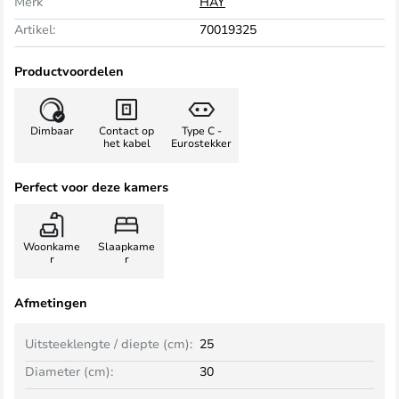
Merk
HAY
Artikel:
70019325
Productvoordelen
Dimbaar
Contact op
Type C -
het kabel
Eurostekker
Perfect voor deze kamers
Woonkame
Slaapkame
r
r
Afmetingen
Uitsteeklengte / diepte (cm):
25
Diameter (cm):
30