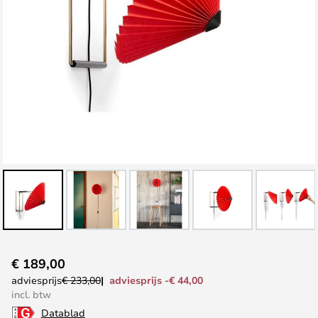
Ga
€ 189,00
naar
adviesprijs -€ 44,00
adviesprijs
€ 233,00
het
incl. btw
begin
Datablad