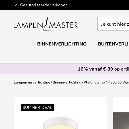
Ga
Geautoriseerde verkoper
naar
de
Je
inhoud
kunt
hier
zoeken
BINNENVERLICHTING
BUITENVERL
in
de
webwinkel
16% vanaf € 89
op art
Lampen en verlichting
Binnenverlichting
Plafondlamp
Medo 30 Wan
Ga
naar
SUMMER DEAL
het
einde