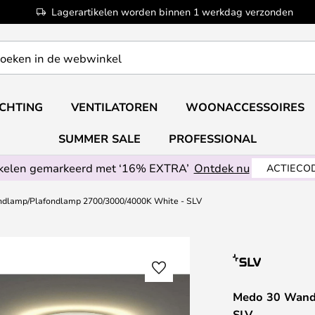
Lagerartikelen worden binnen 1 werkdag verzonden
ICHTING
VENTILATOREN
WOONACCESSOIRES
SUMMER SALE
PROFESSIONAL
ikelen gemarkeerd met ‘16% EXTRA’
Ontdek nu
ACTIECOD
dlamp/Plafondlamp 2700/3000/4000K White - SLV
Medo 30 Wand
SLV