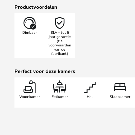
geeft je de vrijheid om de perfecte 
Productvoordelen
De verbeterde IP 50-beschermings
kleurweergave-index van CRI>90 z
kwaliteit. Dankzij de EasyBase-inst
Dimbaar
SLV – tot 5
probleemloos. De faseverschuivin
jaar garantie
(zie
controle over de helderheid..
voorwaarden
van de
fabrikant)
Perfect voor deze kamers
Woonkamer
Eetkamer
Hal
Slaapkamer