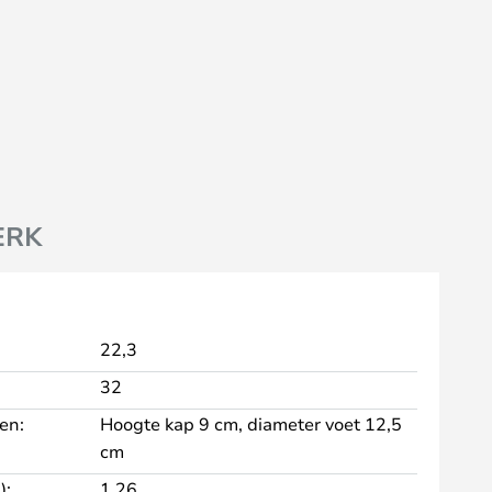
ERK
22,3
32
en:
Hoogte kap 9 cm, diameter voet 12,5
cm
):
1,26