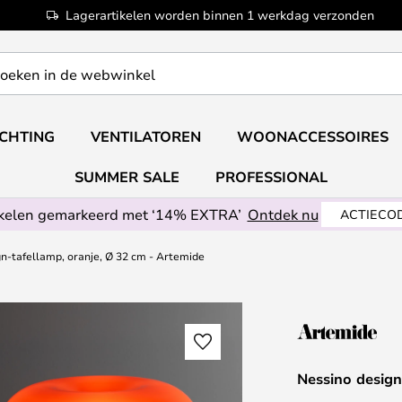
Lagerartikelen worden binnen 1 werkdag verzonden
ICHTING
VENTILATOREN
WOONACCESSOIRES
SUMMER SALE
PROFESSIONAL
ikelen gemarkeerd met ‘14% EXTRA’
Ontdek nu
ACTIECOD
n-tafellamp, oranje, Ø 32 cm - Artemide
Nessino design