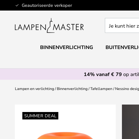
Ga
Geautoriseerde verkoper
naar
de
Je
inhoud
kunt
hier
zoeken
BINNENVERLICHTING
BUITENVERL
in
de
webwinkel
14% vanaf € 79
op art
Lampen en verlichting
Binnenverlichting
Tafellampen
Nessino desig
Ga
naar
SUMMER DEAL
het
einde