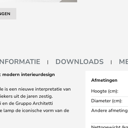
NGEN
INFORMATIE
DOWNLOADS
M
 modern interieurdesign
Afmetingen
 is een nieuwe interpretatie van
Hoogte (cm):
kers uit de jaren zestig.
Diameter (cm):
 en de Gruppo Architetti
ze lamp de iconische vorm van de
Andere afmeting
mpacter formaat en combineert
tijdloze gezelligheid.
Nettogewicht (kg