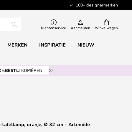
100+ designermerken
ZOEKEN
Klantenservice
Aanmelden
Winkelwagen
MERKEN
INSPIRATIE
NIEUW
E:
BEST
KOPIËREN
-tafellamp, oranje, Ø 32 cm - Artemide