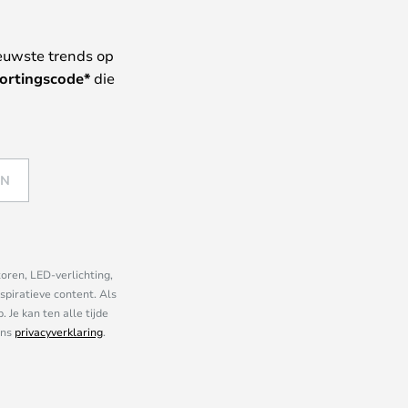
euwste trends op
ortingscode*
die
EN
oren, LED-verlichting,
piratieve content. Als
Je kan ten alle tijde
ons
privacyverklaring
.