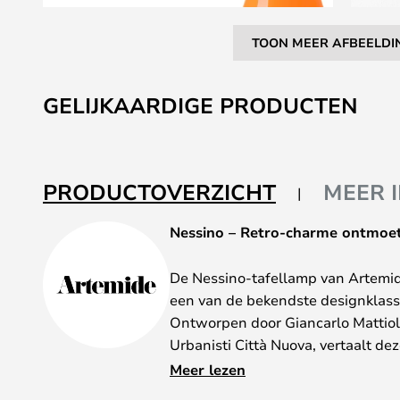
TOON MEER AFBEELDI
Ga
naar
GELIJKAARDIGE PRODUCTEN
het
begin
van
de
PRODUCTOVERZICHT
MEER 
afbeeldingen-
gallerij
Nessino – Retro-charme ontmoet
De Nessino-tafellamp van Artemide
een van de bekendste designklassie
Ontworpen door Giancarlo Mattioli
Urbanisti Città Nuova, vertaalt de
legendarische Nesso naar een co
Meer lezen
Italiaanse designgeschiedenis met 