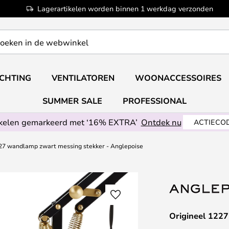
Lagerartikelen worden binnen 1 werkdag verzonden
ICHTING
VENTILATOREN
WOONACCESSOIRES
SUMMER SALE
PROFESSIONAL
ikelen gemarkeerd met ‘16% EXTRA’
Ontdek nu
ACTIECOD
227 wandlamp zwart messing stekker - Anglepoise
Origineel 122