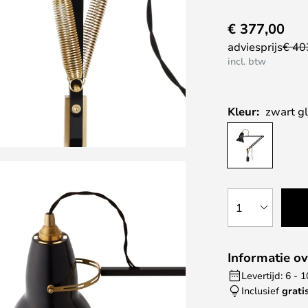
€ 377,00
adviesprijs
€ 40
incl. btw
Kleur:
zwart g
1
Informatie ov
Levertijd: 6 -
Inclusief
grati