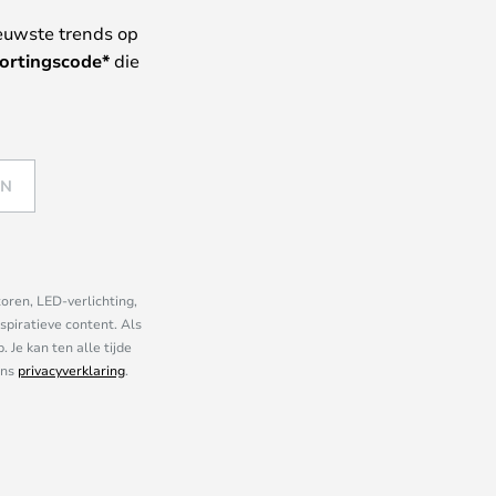
euwste trends op
ortingscode*
die
EN
oren, LED-verlichting,
piratieve content. Als
Je kan ten alle tijde
ons
privacyverklaring
.