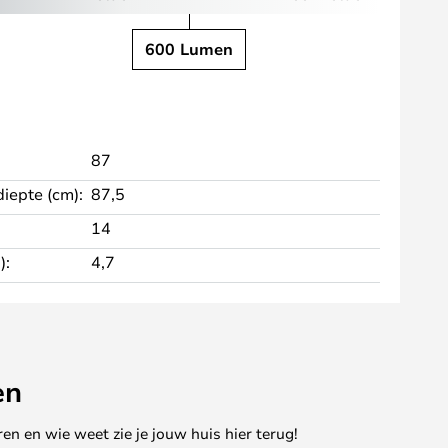
600 Lumen
87
diepte (cm):
87,5
14
):
4,7
en
en en wie weet zie je jouw huis hier terug!