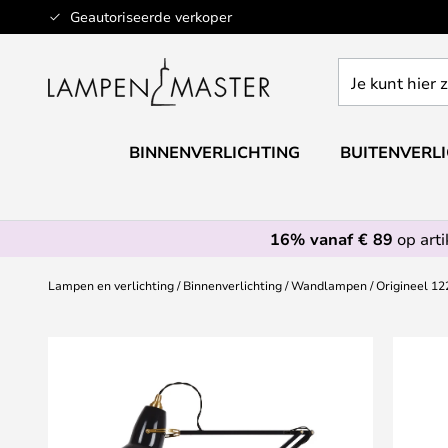
Ga
Geautoriseerde verkoper
naar
de
Je
inhoud
kunt
hier
zoeken
BINNENVERLICHTING
BUITENVERL
in
de
webwinkel
16% vanaf € 89
op art
Lampen en verlichting
Binnenverlichting
Wandlampen
Origineel 1
Ga
naar
het
einde