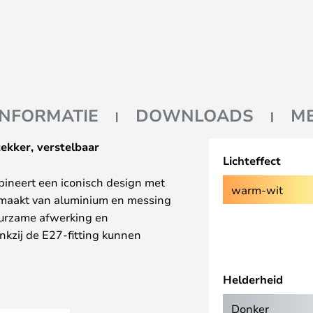
INFORMATIE
DOWNLOADS
M
ekker, verstelbaar
Lichteffect
ineert een iconisch design met
warm-wit
 gemaakt van aluminium en messing
duurzame afwerking en
ankzij de E27-fitting kunnen
den gebruikt. De geïntegreerde
age op vrijwel elke plek in de
Helderheid
Donker