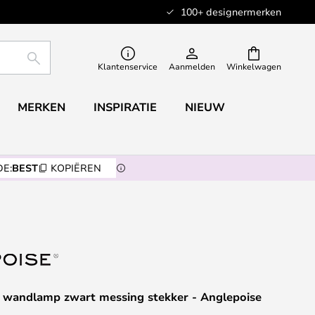
100+ designermerken
ZOEKEN
Klantenservice
Aanmelden
Winkelwagen
MERKEN
INSPIRATIE
NIEUW
E:
BEST
KOPIËREN
7 wandlamp zwart messing stekker - Anglepoise