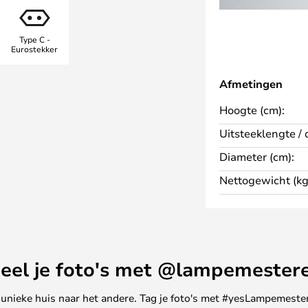
flexibele aanpassing in hoogte
icht gericht kan worden gericht.
Type C -
de ontwerper George
Eurostekker
jdloze elegantie en de hoogste
twerp beschikt ook dit model over
Afmetingen
stante veermechanisme, dat is
Hoogte (cm):
enselijke armspieren en de
 de lamp mogelijk maakt.
Uitsteeklengte / 
Diameter (cm):
Nettogewicht (kg
dine
eel je foto's met @lampemester
ne unieke huis naar het andere. Tag je foto's met #yesLampemester