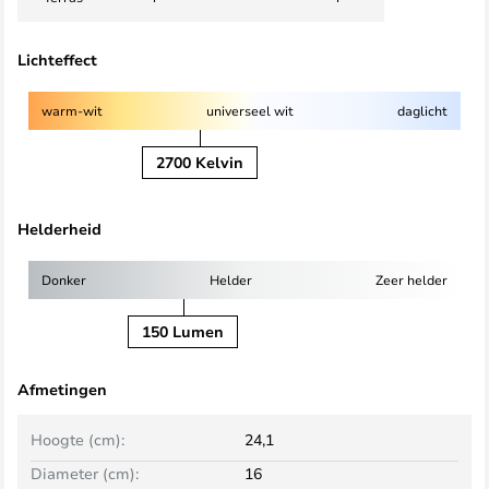
Lichteffect
warm-wit
universeel wit
daglicht
2700 Kelvin
Helderheid
Donker
Helder
Zeer helder
150 Lumen
Afmetingen
Hoogte (cm):
24,1
Diameter (cm):
16