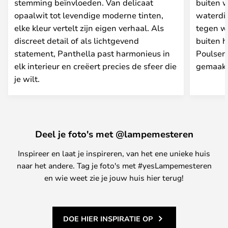
stemming beïnvloeden. Van delicaat
buiten w
opaalwit tot levendige moderne tinten,
waterdic
elke kleur vertelt zijn eigen verhaal. Als
tegen we
discreet detail of als lichtgevend
buiten h
statement, Panthella past harmonieus in
Poulsen 
elk interieur en creëert precies de sfeer die
gemaakt 
je wilt.
Deel je foto's met @lampemesteren
Inspireer en laat je inspireren, van het ene unieke huis
naar het andere. Tag je foto's met #yesLampemesteren
en wie weet zie je jouw huis hier terug!
DOE HIER INSPIRATIE OP