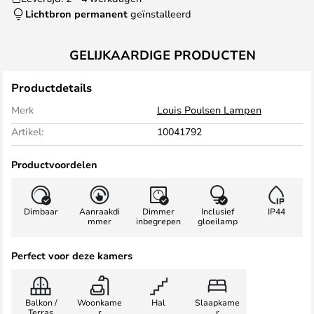
Lichtbron permanent
geïnstalleerd
GELIJKAARDIGE PRODUCTEN
Productdetails
Merk
Louis Poulsen Lampen
Artikel:
10041792
Productvoordelen
Dimbaar
Aanraakdi
Dimmer
Inclusief
IP44
mmer
inbegrepen
gloeilamp
Perfect voor deze kamers
Balkon /
Woonkame
Hal
Slaapkame
Terras
r
r