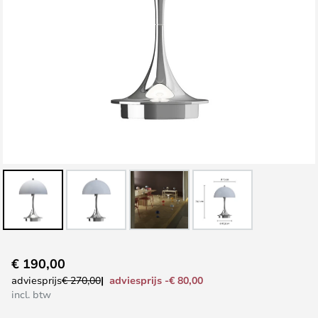
Ga
€ 190,00
naar
adviesprijs -€ 80,00
adviesprijs
€ 270,00
het
incl. btw
begin