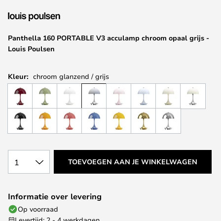
van
de
afbeeldingen-
Panthella 160 PORTABLE V3 acculamp chroom opaal grijs -
gallerij
Louis Poulsen
Kleur:
chroom glanzend / grijs
1
TOEVOEGEN AAN JE WINKELWAGEN
Informatie over levering
Op voorraad
Levertijd: 2 - 4 werkdagen