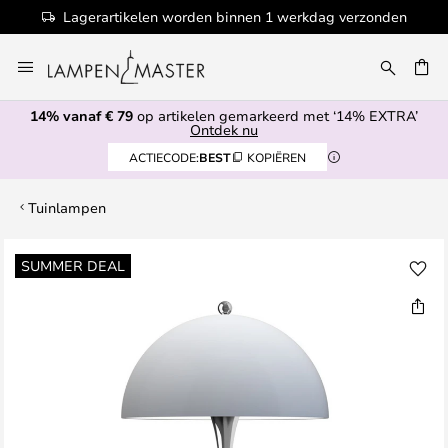
Lagerartikelen worden binnen 1 werkdag verzonden
Ga
naar
EN
de
14% vanaf € 79
op artikelen gemarkeerd met ‘14% EXTRA’
inhoud
Ontdek nu
ACTIECODE:
BEST
KOPIËREN
Tuinlampen
Ga
SUMMER DEAL
naar
het
einde
van
de
afbeeldingen-
gallerij