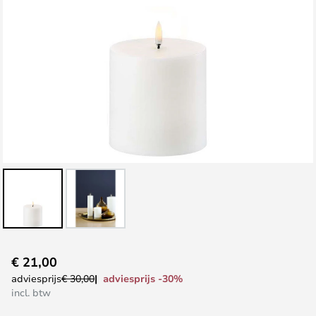
Ga
€ 21,00
naar
adviesprijs -30%
adviesprijs
€ 30,00
het
incl. btw
begin