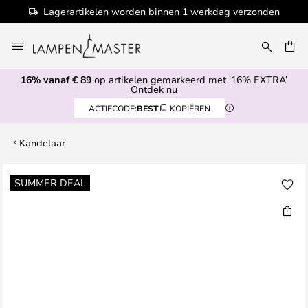
Lagerartikelen worden binnen 1 werkdag verzonden
Ga
naar
EN
de
16% vanaf € 89
op artikelen gemarkeerd met ‘16% EXTRA’
inhoud
Ontdek nu
ACTIECODE:
BEST
KOPIËREN
Kandelaar
Ga
SUMMER DEAL
naar
het
einde
van
de
afbeeldingen-
gallerij