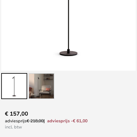
Ga
€ 157,00
naar
adviesprijs -€ 61,00
adviesprijs
€ 218,00
het
incl. btw
begin