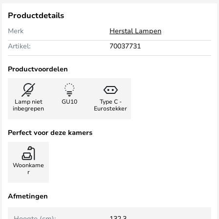
Productdetails
Merk
Herstal Lampen
Artikel:
70037731
Productvoordelen
Lamp niet
GU10
Type C -
inbegrepen
Eurostekker
Perfect voor deze kamers
Woonkame
r
Afmetingen
Hoogte (cm):
132,3