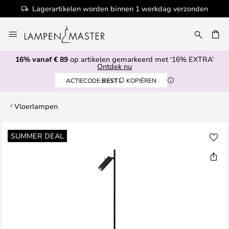
Lagerartikelen worden binnen 1 werkdag verzonden
Ga
naar
EN
de
16% vanaf € 89
op artikelen gemarkeerd met ‘16% EXTRA’
inhoud
Ontdek nu
ACTIECODE:
BEST
KOPIËREN
Vloerlampen
Ga
SUMMER DEAL
naar
het
einde
van
de
afbeeldingen-
gallerij