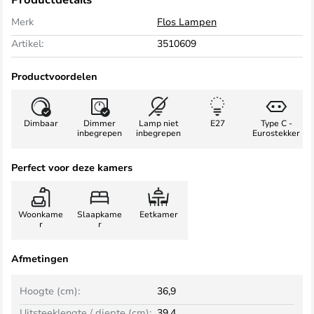
Merk
Flos Lampen
Artikel:
3510609
Productvoordelen
Dimbaar
Dimmer
Lamp niet
E27
Type C -
inbegrepen
inbegrepen
Eurostekker
Perfect voor deze kamers
Woonkame
Slaapkame
Eetkamer
r
r
Afmetingen
Hoogte (cm):
36,9
Uitsteeklengte / diepte (cm):
39,4