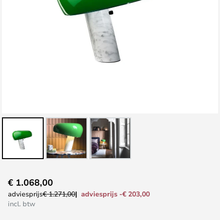
Ga
€ 1.068,00
naar
adviesprijs -€ 203,00
adviesprijs
€ 1.271,00
het
incl. btw
begin