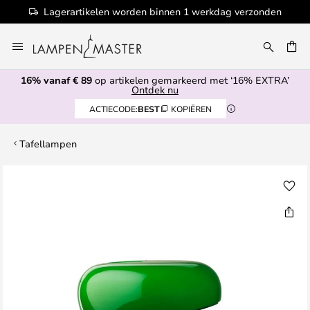
Lagerartikelen worden binnen 1 werkdag verzonden
Ga
naar
EN
de
16% vanaf € 89
op artikelen gemarkeerd met ‘16% EXTRA’
inhoud
Ontdek nu
ACTIECODE:
BEST
KOPIËREN
Tafellampen
Ga
naar
het
einde
van
de
afbeeldingen-
gallerij