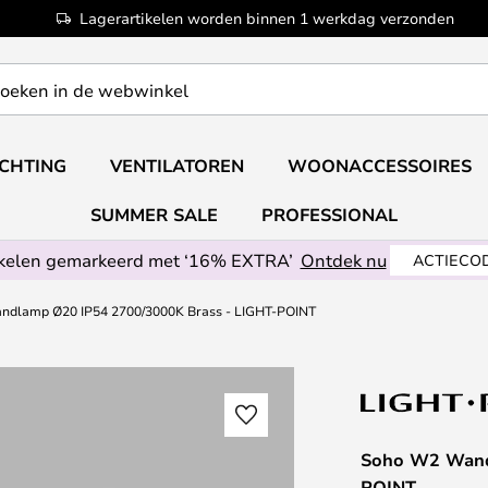
Lagerartikelen worden binnen 1 werkdag verzonden
ICHTING
VENTILATOREN
WOONACCESSOIRES
SUMMER SALE
PROFESSIONAL
ikelen gemarkeerd met ‘16% EXTRA’
Ontdek nu
ACTIECOD
dlamp Ø20 IP54 2700/3000K Brass - LIGHT-POINT
Soho W2 Wand
POINT