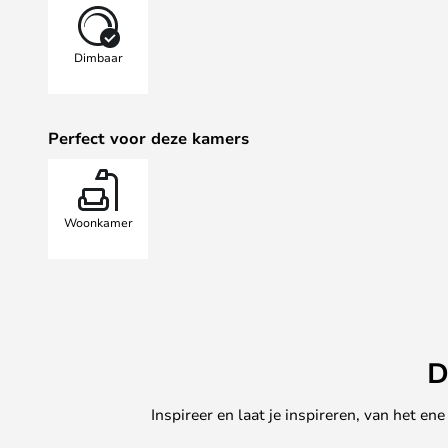
maten een witte beschamende muur 
Soho W1 LED Wandlamp IP54 270
Dimbaar
scherpe look nodig is voor een mod
buitenverlichting. Light-Point is 
omarmt nieuwe technologie, innova
Perfect voor deze kamers
assortiment wordt gekenmerkt doo
scherpe benadering van design.
Gebruiksgemak en lage gebruiksko
en eenvoudige kleuren zorgen voor
Woonkamer
ze niet snel verouderen.
Soho wandlampen hebben ook het 
DNA zeer sterk is, zodat de hele 
binnen als buiten kunnen worden g
manier aanvullen in alle maten en
Let op: de gouden afwerking word
D
binnenshuis.
Let op dat deze lamp is uitgerust 
Inspireer en laat je inspireren, van het e
waarmee je kunt instellen tussen 