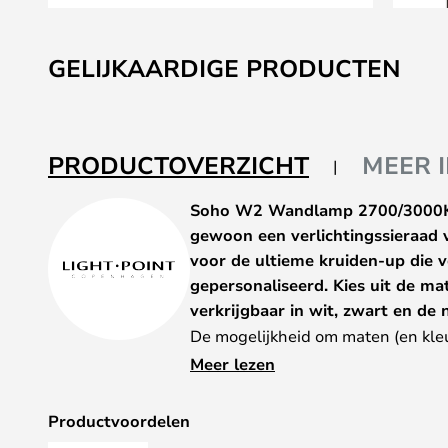
Ga
naar
GELIJKAARDIGE PRODUCTEN
het
begin
van
de
PRODUCTOVERZICHT
MEER 
afbeeldingen-
gallerij
Soho W2 Wandlamp 2700/3000K M
gewoon een verlichtingssieraad v
voor de ultieme kruiden-up die 
gepersonaliseerd. Kies uit de m
verkrijgbaar in wit, zwart en d
De mogelijkheid om maten (en kle
combineren is niet genoeg... Nee,
Meer lezen
lampen ontworpen die elkaar kunn
prachtige symbiose hun aanwezig
Productvoordelen
lichtwezen. We denken dat Mocca e