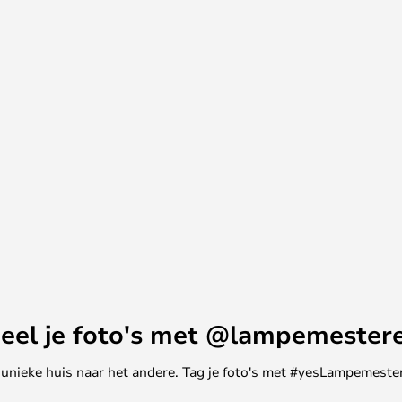
naar sterniveau zullen tillen.
0/3000K Titanium wanneer een
ern interieurontwerp.... of voor
niet bang voor de toekomst en
tie en frisse ideeën. Het
r een lichte eenvoud en een
sten in combinatie met klassieke
 een lang "visueel leven" omdat
voordeel dat het Light-Point
reeks wandlampen, die zowel
ebruikt, elkaar op de beste
 kleuren.
t alleen aanbevolen voor gebruik
eel je foto's met @lampemester
met een Kelvin Schakelaar,
ne unieke huis naar het andere. Tag je foto's met #yesLampemester
2700K en 3000K, zodat je kunt