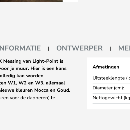
INFORMATIE
ONTWERPER
ME
essing van Light-Point is
Afmetingen
oor je muur. Hier is een kans
volledig kan worden
Uitsteeklengte / 
aten W1, W2 en W3, allemaal
Diameter (cm):
e nieuwe kleuren Mocca en Goud.
uren voor de dapperen) te
Nettogewicht (kg
 Ronni is gek geworden en heeft
en overlappen en in een
heid koppelen aan een nieuw
n Gold in iets verschillende