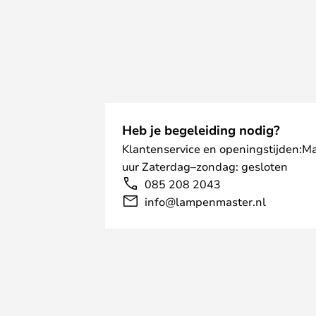
kiezen tussen warm wit en natuurlij
Heb je begeleiding nodig?
Klantenservice en openingstijden:M
uur Zaterdag–zondag: gesloten
085 208 2043
info@lampenmaster.nl