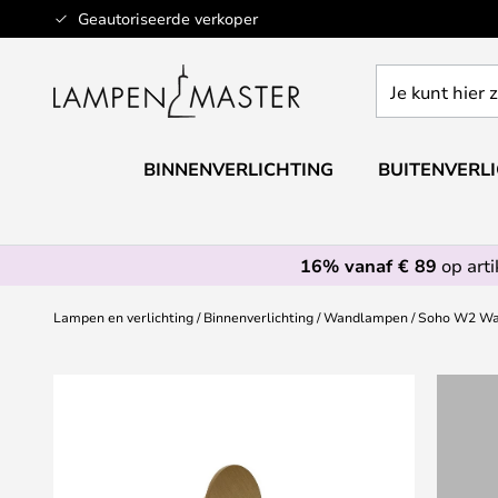
Ga
Geautoriseerde verkoper
naar
de
Je
inhoud
kunt
hier
zoeken
BINNENVERLICHTING
BUITENVERL
in
de
webwinkel
16% vanaf € 89
op art
Lampen en verlichting
Binnenverlichting
Wandlampen
Soho W2 Wan
Ga
naar
het
einde