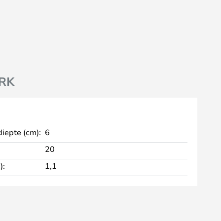
RK
diepte (cm):
6
20
):
1,1