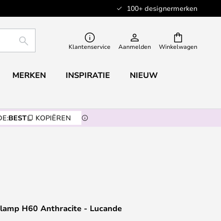
100+ designermerken
ZOEKEN
Klantenservice
Aanmelden
Winkelwagen
MERKEN
INSPIRATIE
NIEUW
E:
BEST
KOPIËREN
nlamp H60 Anthracite - Lucande