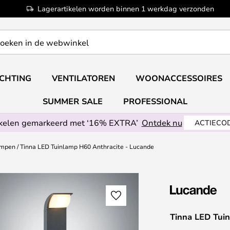
Lagerartikelen worden binnen 1 werkdag verzonden
ICHTING
VENTILATOREN
WOONACCESSOIRES
SUMMER SALE
PROFESSIONAL
ikelen gemarkeerd met ‘16% EXTRA’
Ontdek nu
ACTIECOD
ampen
Tinna LED Tuinlamp H60 Anthracite - Lucande
Tinna LED Tui