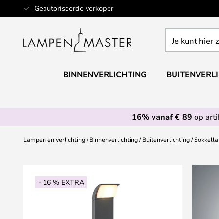
Ga
Geautoriseerde verkoper
naar
de
Je
inhoud
kunt
hier
zoeken
BINNENVERLICHTING
BUITENVERL
in
de
webwinkel
16% vanaf € 89
op art
Lampen en verlichting
Binnenverlichting
Buitenverlichting
Sokkell
Ga
naar
- 16 % EXTRA
het
einde