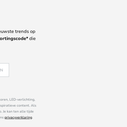
euwste trends op
ortingscode*
die
EN
oren, LED-verlichting,
piratieve content. Als
Je kan ten alle tijde
ons
privacyverklaring
.