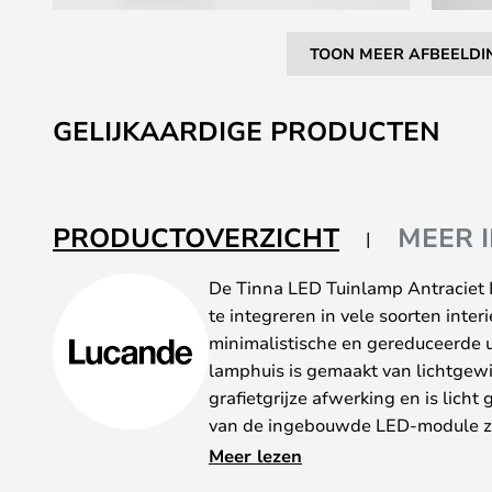
TOON MEER AFBEELDI
Ga
naar
GELIJKAARDIGE PRODUCTEN
het
begin
van
de
PRODUCTOVERZICHT
MEER 
afbeeldingen-
gallerij
De Tinna LED Tuinlamp Antraciet 
te integreren in vele soorten inter
minimalistische en gereduceerde ui
lamphuis is gemaakt van lichtgew
grafietgrijze afwerking en is licht
van de ingebouwde LED-module z
gericht.
Meer lezen
De LED-lichtbron van de lamp wo