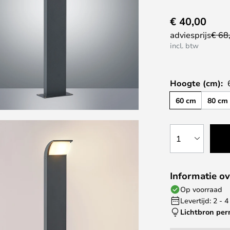
€ 40,00
adviesprijs
€ 68
incl. btw
Hoogte (cm):
60 cm
80 cm
1
Informatie ov
Op voorraad
Levertijd: 2 -
Lichtbron pe