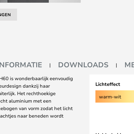
NGEN
INFORMATIE
DOWNLOADS
M
H60 is wonderbaarlijk eenvoudig
Lichteffect
ieurdesign dankzij haar
terlijk. Het rechthoekige
warm-wit
icht aluminium met een
 gebogen van vorm zodat het licht
achtjes naar beneden wordt
rdt afgeschermd door een